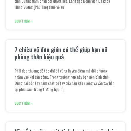
tỉnh Quảng Nam phản đối quyết liệt. Lãnh đạo Bệnh viện Đa khoa
Hùng Vương (Phú Thọ) thuê võ sư
ĐỌC THÊM »
7 chiêu võ đơn giản có thể giúp bạn nữ
phòng thân hiệu quả
Phái đẹp thường để tóc dài đó cũng là yếu điểm mà đối phương
nhắm vào khi tấn công. Trong trường hợp này bạn nên bình tĩnh.
Dùng hai bàn tay nắm chặt cổ tay của hắn kéo xuống và vặn tay hắn
lại phía sau. Trong trường hợp bị
ĐỌC THÊM »