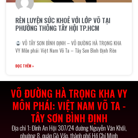
RÈN LUYỆN SỨC KHOẺ VỚI LỚP VÕ TẠI
PHƯỜNG THÔNG TÂY HỘI TP.HCM
VÕ TÂY SƠN BÌNH ĐỊNH – VÕ ĐƯỜNG HÀ TRỌNG KHA
VY Môn phái: Việt Nam Võ Ta – Tây Sơn Bình Định Rèn
ĐỌC THÊM »
VÕ ĐƯỜNG HÀ TRỌNG KHA VY
MÔN PHÁI: VIỆT NAM VÕ TA -
TÂY SƠN BÌNH ĐỊNH
Địa chỉ 1: Đình An Hội 307/24 đường Nguyễn Văn Khối,
phường 8, quận Gò Vấp, thành phố Hồ Chí Minh