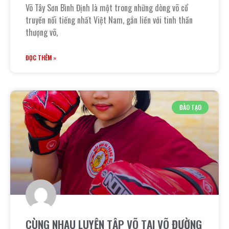
Võ Tây Sơn Bình Định là một trong những dòng võ cổ
truyền nổi tiếng nhất Việt Nam, gắn liền với tinh thần
thượng võ,
ĐỌC THÊM »
ĐÀO TẠO
CÙNG NHAU LUYỆN TẬP VÕ TẠI VÕ ĐƯỜNG