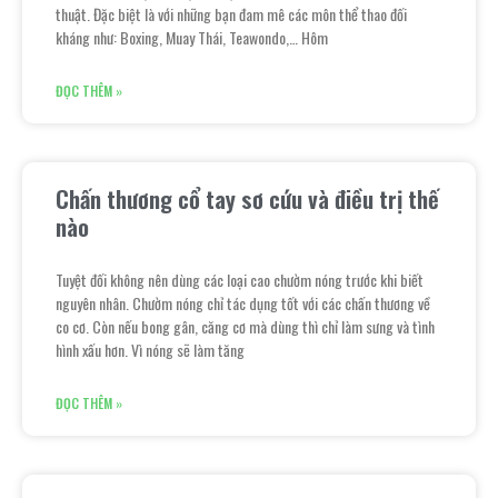
thuật. Đặc biệt là với những bạn đam mê các môn thể thao đối
kháng như: Boxing, Muay Thái, Teawondo,… Hôm
ĐỌC THÊM »
Chấn thương cổ tay sơ cứu và điều trị thế
nào
Tuyệt đối không nên dùng các loại cao chườm nóng trước khi biết
nguyên nhân. Chườm nóng chỉ tác dụng tốt với các chấn thương về
co cơ. Còn nếu bong gân, căng cơ mà dùng thì chỉ làm sưng và tình
hình xấu hơn. Vì nóng sẽ làm tăng
ĐỌC THÊM »