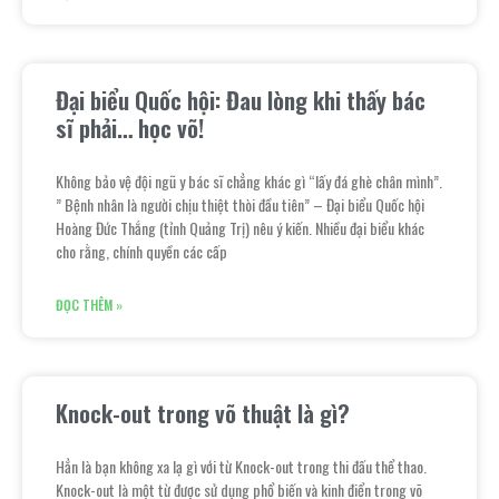
Đại biểu Quốc hội: Đau lòng khi thấy bác
sĩ phải… học võ!
Không bảo vệ đội ngũ y bác sĩ chẳng khác gì “lấy đá ghè chân mình”.
” Bệnh nhân là người chịu thiệt thòi đầu tiên” – Đại biểu Quốc hội
Hoàng Đức Thắng (tỉnh Quảng Trị) nêu ý kiến. Nhiều đại biểu khác
cho rằng, chính quyền các cấp
ĐỌC THÊM »
Knock-out trong võ thuật là gì?
Hẳn là bạn không xa lạ gì với từ Knock-out trong thi đấu thể thao.
Knock-out là một từ được sử dụng phổ biến và kinh điển trong võ