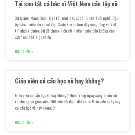
Tại sao tất cả bác sĩ Việt Nam cần tập võ
Xử lý ảnh: Mạnh Quân. Bạn tôi, một bác sĩ có 15 năm tuổi nghề. Cậu
ấy bảo: Trước khi võ sư Vịnh Xuân Flores làm dậy sóng làng võ Việt,
thì những chúng tôi đã chứng kiến rất nhiều “cuộc đấu không cân
sức” như thế. Học võ để
ĐỌC THÊM »
Giáo viên có cần học võ hay không?
Giáo viên có cần học võ hay không? Hiện trang ngày càng nhiều rũi
ro cho người giáo viên. Một câu hỏi được đặt ra là: Giáo viên ngày nay
có cần học võ hay không ?
ĐỌC THÊM »