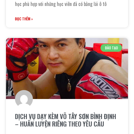
học phù hợp với những học viên đã có bằng lái ô tô
ĐỌC THÊM »
ĐÀO TẠO
DỊCH VỤ DẠY KÈM VÕ TÂY SƠN BÌNH ĐỊNH
– HUẤN LUYỆN RIÊNG THEO YÊU CẦU