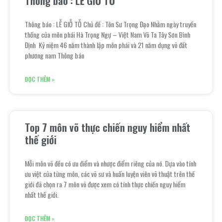
Thông báo : LỄ GIỖ TỖ
Thông báo : LỄ GIỖ TỖ Chủ đề : Tôn Sư Trọng Đạo Nhằm ngày truyền
thống của môn phái Hà Trọng Ngự – Việt Nam Võ Ta Tây Sơn Bình
Định Kỷ niệm 46 năm thành lập môn phái và 21 năm dụng võ đất
phương nam Thông báo
ĐỌC THÊM »
Top 7 môn võ thực chiến nguy hiểm nhất
thế giới
Mỗi môn võ đều có ưu điểm và nhược điểm riêng của nó. Dựa vào tính
ưu việt của từng môn, các võ sư và huấn luyện viên võ thuật trên thế
giới đã chọn ra 7 môn võ được xem có tính thực chiến nguy hiểm
nhất thế giới.
ĐỌC THÊM »