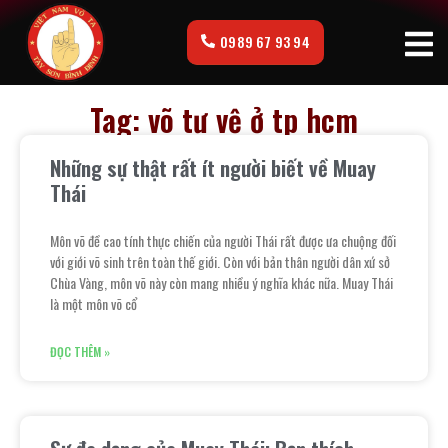
0989 67 93 94
Tag: võ tự vệ ở tp hcm
Những sự thật rất ít người biết về Muay
Thái
Môn võ đề cao tính thực chiến của người Thái rất được ưa chuộng đối
với giới võ sinh trên toàn thế giới. Còn với bản thân người dân xứ sở
Chùa Vàng, môn võ này còn mang nhiều ý nghĩa khác nữa. Muay Thái
là một môn võ cổ
ĐỌC THÊM »