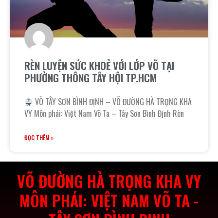
RÈN LUYỆN SỨC KHOẺ VỚI LỚP VÕ TẠI
PHƯỜNG THÔNG TÂY HỘI TP.HCM
VÕ TÂY SƠN BÌNH ĐỊNH – VÕ ĐƯỜNG HÀ TRỌNG KHA
VY Môn phái: Việt Nam Võ Ta – Tây Sơn Bình Định Rèn
ĐỌC THÊM »
VÕ ĐƯỜNG HÀ TRỌNG KHA VY
MÔN PHÁI: VIỆT NAM VÕ TA -