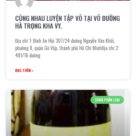
CÙNG NHAU LUYỆN TẬP VÕ TẠI VÕ ĐƯỜNG
HÀ TRỌNG KHA VY.
Địa chỉ 1: Đình An Hội 307/24 đường Nguyễn Văn Khối,
phường 8, quận Gò Vấp, thành phố Hồ Chí MinhĐịa chỉ 2:
481/16 đường
ĐỌC THÊM »
CHƯA PHÂN LOẠI