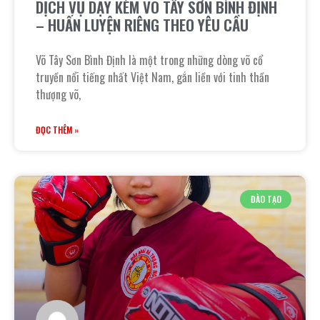
DỊCH VỤ DẠY KÈM VÕ TÂY SƠN BÌNH ĐỊNH
– HUẤN LUYỆN RIÊNG THEO YÊU CẦU
Võ Tây Sơn Bình Định là một trong những dòng võ cổ
truyền nổi tiếng nhất Việt Nam, gắn liền với tinh thần
thượng võ,
ĐỌC THÊM »
ĐÀO TẠO