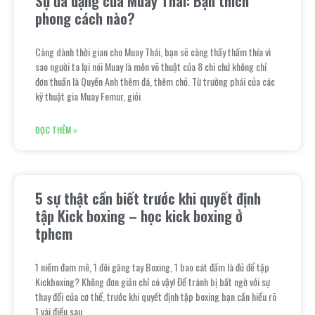
Sự đa dạng của Muay Thái: Bạn thích
phong cách nào?
Càng dành thời gian cho Muay Thái, bạn sẽ càng thấy thấm thía vì
sao người ta lại nói Muay là môn võ thuật của 8 chi chứ không chỉ
đơn thuần là Quyền Anh thêm đá, thêm chỏ. Từ trường phái của các
kỹ thuật gia Muay Femur, giỏi
ĐỌC THÊM »
5 sự thật cần biết trước khi quyết định
tập Kick boxing – học kick boxing ở
tphcm
1 niềm đam mê, 1 đôi găng tay Boxing, 1 bao cát đấm là đủ để tập
Kickboxing? Không đơn giản chỉ có vậy! Để tránh bị bất ngờ với sự
thay đổi của cơ thể, trước khi quyết định tập boxing bạn cần hiểu rõ
1 vài điều sau