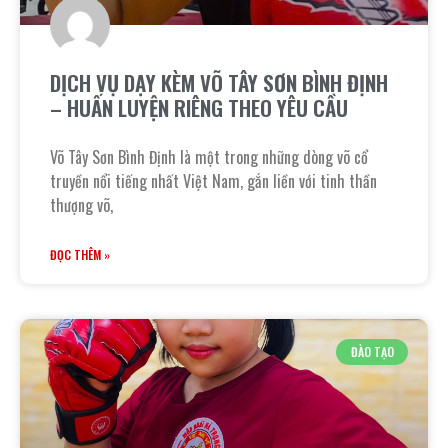
DỊCH VỤ DẠY KÈM VÕ TÂY SƠN BÌNH ĐỊNH
– HUẤN LUYỆN RIÊNG THEO YÊU CẦU
Võ Tây Sơn Bình Định là một trong những dòng võ cổ
truyền nổi tiếng nhất Việt Nam, gắn liền với tinh thần
thượng võ,
ĐỌC THÊM »
ĐÀO TẠO