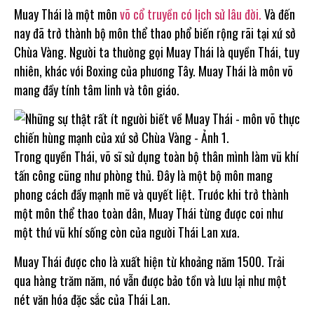
Muay Thái là một môn
võ cổ truyền có lịch sử lâu đời.
Và đến
nay đã trở thành bộ môn thể thao phổ biến rộng rãi tại xứ sở
Chùa Vàng. Người ta thường gọi Muay Thái là quyền Thái, tuy
nhiên, khác với Boxing của phương Tây. Muay Thái là môn võ
mang đầy tính tâm linh và tôn giáo.
Trong quyền Thái, võ sĩ sử dụng toàn bộ thân mình làm vũ khí
tấn công cũng như phòng thủ. Đây là một bộ môn mang
phong cách đầy mạnh mẽ và quyết liệt. Trước khi trở thành
một môn thể thao toàn dân, Muay Thái từng được coi như
một thứ vũ khí sống còn của người Thái Lan xưa.
Muay Thái được cho là xuất hiện từ khoảng năm 1500. Trải
qua hàng trăm năm, nó vẫn được bảo tồn và lưu lại như một
nét văn hóa đặc sắc của Thái Lan.