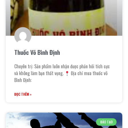
Thuốc Võ Bình Định
Chuyên trị: Sản phẩm luôn nhận được phản hồi tích cực
và không làm bạn thất vọng.
Địa chỉ mua thuốc võ
Bình Định:
ĐỌC THÊM »
ĐÀO TẠO