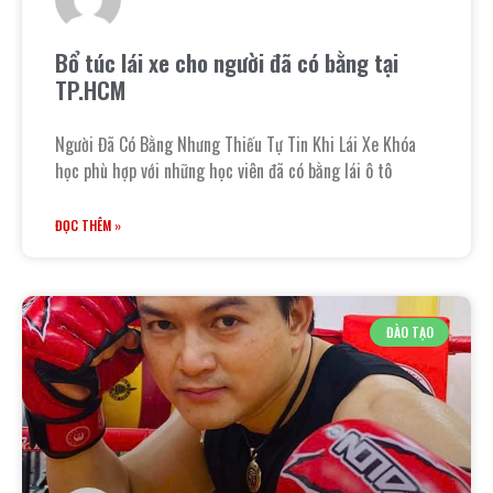
Bổ túc lái xe cho người đã có bằng tại
TP.HCM
Người Đã Có Bằng Nhưng Thiếu Tự Tin Khi Lái Xe Khóa
học phù hợp với những học viên đã có bằng lái ô tô
ĐỌC THÊM »
ĐÀO TẠO