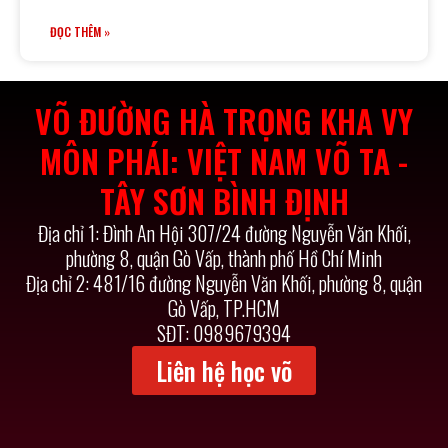
ĐỌC THÊM »
VÕ ĐƯỜNG HÀ TRỌNG KHA VY
MÔN PHÁI: VIỆT NAM VÕ TA -
TÂY SƠN BÌNH ĐỊNH
Địa chỉ 1: Đình An Hội 307/24 đường Nguyễn Văn Khối,
phường 8, quận Gò Vấp, thành phố Hồ Chí Minh
Địa chỉ 2: 481/16 đường Nguyễn Văn Khối, phường 8, quận
Gò Vấp, TP.HCM
SĐT: 0989679394
Liên hệ học võ