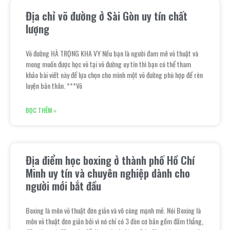
Địa chỉ võ đường ở Sài Gòn uy tín chất
lượng
Võ đường HÀ TRỌNG KHA VY Nếu bạn là người đam mê võ thuật và
mong muốn được học võ tại võ đường uy tín thì bạn có thể tham
khảo bài viết này để lựa chọn cho mình một võ đường phù hợp để rèn
luyện bản thân. ***Võ
ĐỌC THÊM »
Địa điểm học boxing ở thành phố Hồ Chí
Minh uy tín và chuyên nghiệp dành cho
người mới bắt đầu
Boxing là môn võ thuật đơn giản và vô cùng mạnh mẽ. Nói Boxing là
môn võ thuật đơn giản bởi vì nó chỉ có 3 đòn cơ bản gồm đấm thẳng,