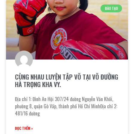
ĐÀO TẠO
CÙNG NHAU LUYỆN TẬP VÕ TẠI VÕ ĐƯỜNG
HÀ TRỌNG KHA VY.
Địa chỉ 1: Đình An Hội 307/24 đường Nguyễn Văn Khối,
phường 8, quận Gò Vấp, thành phố Hồ Chí MinhĐịa chỉ 2:
481/16 đường
ĐỌC THÊM »