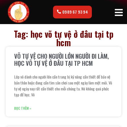
0989 67 93 94
Tag: học võ tự vệ ở đâu tại tp
hcm
VÕ TỰ VỆ CHO NGƯỜI LỚN NGƯỜI ĐI LÀM,
HỌC VÕ TỰ VỆ Ở ĐÂU TẠI TP HCM
Lớp võ dành cho người lớn cần trang bị kỹ năng cần thiết để bảo vệ
bản thân hoặc đang cần tìm sân chơi sau một ngày làm mệt mỏi. Võ
tự vệ ngày nay rất cần thiết cho mỗi chúng ta. Nó không quá phức
tạp để học. Võ
ĐỌC THÊM »