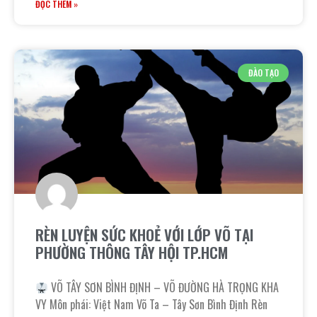
ĐỌC THÊM »
ĐÀO TẠO
RÈN LUYỆN SỨC KHOẺ VỚI LỚP VÕ TẠI
PHƯỜNG THÔNG TÂY HỘI TP.HCM
VÕ TÂY SƠN BÌNH ĐỊNH – VÕ ĐƯỜNG HÀ TRỌNG KHA
VY Môn phái: Việt Nam Võ Ta – Tây Sơn Bình Định Rèn