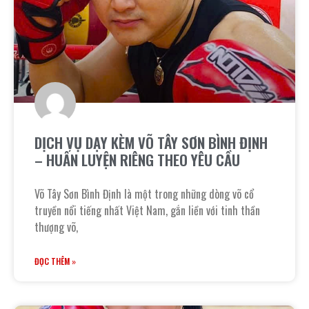
DỊCH VỤ DẠY KÈM VÕ TÂY SƠN BÌNH ĐỊNH
– HUẤN LUYỆN RIÊNG THEO YÊU CẦU
Võ Tây Sơn Bình Định là một trong những dòng võ cổ
truyền nổi tiếng nhất Việt Nam, gắn liền với tinh thần
thượng võ,
ĐỌC THÊM »