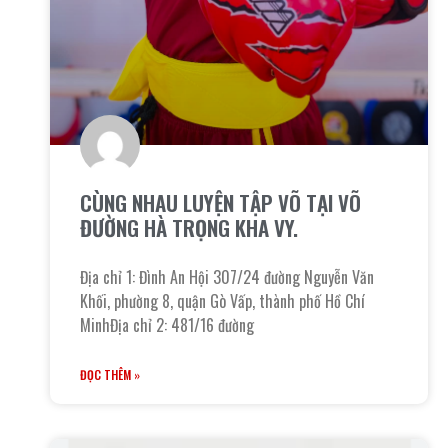
CÙNG NHAU LUYỆN TẬP VÕ TẠI VÕ
ĐƯỜNG HÀ TRỌNG KHA VY.
Địa chỉ 1: Đình An Hội 307/24 đường Nguyễn Văn
Khối, phường 8, quận Gò Vấp, thành phố Hồ Chí
MinhĐịa chỉ 2: 481/16 đường
ĐỌC THÊM »