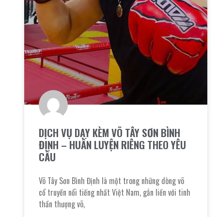
DỊCH VỤ DẠY KÈM VÕ TÂY SƠN BÌNH
ĐỊNH – HUẤN LUYỆN RIÊNG THEO YÊU
CẦU
Võ Tây Sơn Bình Định là một trong những dòng võ
cổ truyền nổi tiếng nhất Việt Nam, gắn liền với tinh
thần thượng võ,