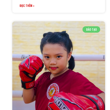
ĐỌC THÊM »
ĐÀO TẠO