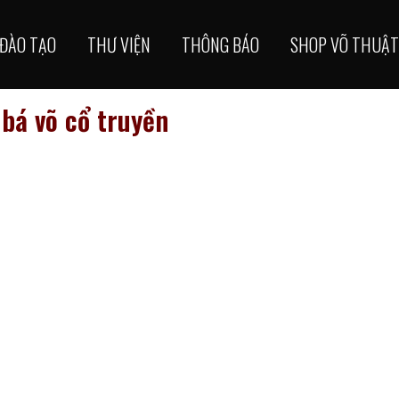
ĐÀO TẠO
THƯ VIỆN
THÔNG BÁO
SHOP VÕ THUẬT
bá võ cổ truyền