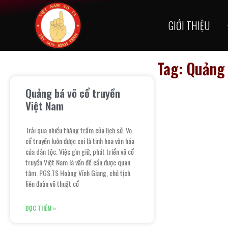
GIỚI THIỆU
Tag: Quảng 
Quảng bá võ cổ truyền
Việt Nam
Trải qua nhiều thăng trầm của lịch sử. Võ
cổ truyền luôn được coi là tinh hoa văn hóa
của dân tộc. Việc gìn giữ, phát triển võ cổ
truyền Việt Nam là vấn đề cần được quan
tâm. PGS.TS Hoàng Vĩnh Giang, chủ tịch
liên đoàn võ thuật cổ
ĐỌC THÊM »