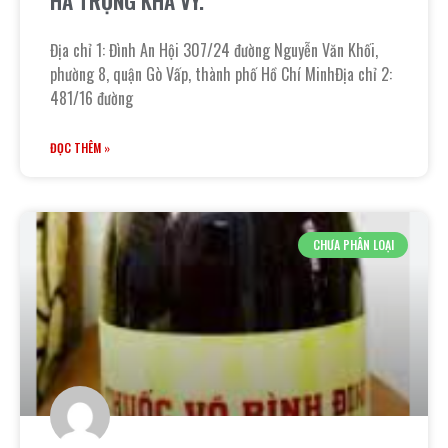
HÀ TRỌNG KHA VY.
Địa chỉ 1: Đình An Hội 307/24 đường Nguyễn Văn Khối,
phường 8, quận Gò Vấp, thành phố Hồ Chí MinhĐịa chỉ 2:
481/16 đường
ĐỌC THÊM »
CHƯA PHÂN LOẠI