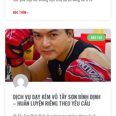
ĐỌC THÊM »
ĐÀO TẠO
DỊCH VỤ DẠY KÈM VÕ TÂY SƠN BÌNH ĐỊNH
– HUẤN LUYỆN RIÊNG THEO YÊU CẦU