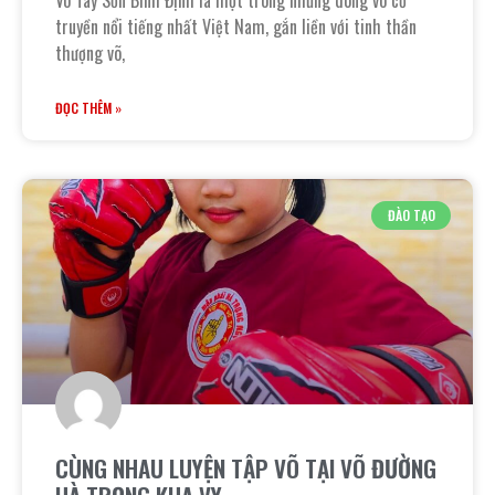
Võ Tây Sơn Bình Định là một trong những dòng võ cổ
truyền nổi tiếng nhất Việt Nam, gắn liền với tinh thần
thượng võ,
ĐỌC THÊM »
ĐÀO TẠO
CÙNG NHAU LUYỆN TẬP VÕ TẠI VÕ ĐƯỜNG