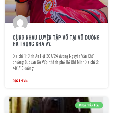
CÙNG NHAU LUYỆN TẬP VÕ TẠI VÕ ĐƯỜNG
HÀ TRỌNG KHA VY.
Địa chỉ 1: Đình An Hội 307/24 đường Nguyễn Văn Khối,
phường 8, quận Gò Vấp, thành phố Hồ Chí MinhĐịa chỉ 2:
481/16 đường
ĐỌC THÊM »
CHƯA PHÂN LOẠI