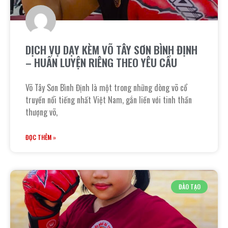
DỊCH VỤ DẠY KÈM VÕ TÂY SƠN BÌNH ĐỊNH
– HUẤN LUYỆN RIÊNG THEO YÊU CẦU
Võ Tây Sơn Bình Định là một trong những dòng võ cổ
truyền nổi tiếng nhất Việt Nam, gắn liền với tinh thần
thượng võ,
ĐỌC THÊM »
ĐÀO TẠO