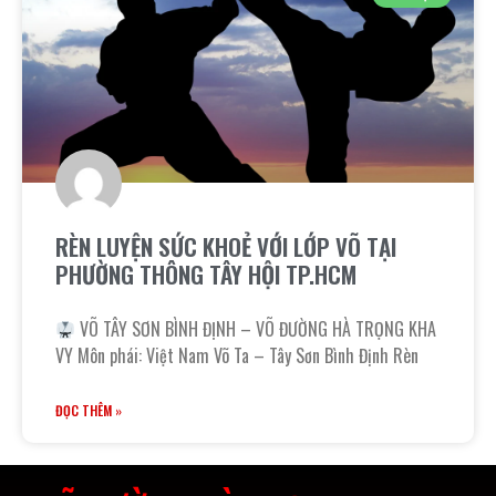
RÈN LUYỆN SỨC KHOẺ VỚI LỚP VÕ TẠI
PHƯỜNG THÔNG TÂY HỘI TP.HCM
VÕ TÂY SƠN BÌNH ĐỊNH – VÕ ĐƯỜNG HÀ TRỌNG KHA
VY Môn phái: Việt Nam Võ Ta – Tây Sơn Bình Định Rèn
ĐỌC THÊM »