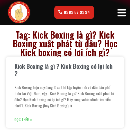
0989 67 93 94
Tag: Kick Boxing là gì? Kick
Boxing xuất phát từ đâu? Học
Kick boxing có lợi ích gì?
Kick Boxing là gì ? Kick Boxing có lợi ích
?
Kick Boxing hiện nay đang là xu thế tập luyện mới và dần dần phổ
biến tại Việt Nam, vậy… Kick Boxing là gì? Kick Boxing xuất phát từ
đâu? Học Kick boxing có lợi ích gì? Hãy cùng vobinhdinh tìm hiểu
nhé! 1. Kick Boxing (hay Kích Boxing) là
ĐỌC THÊM »