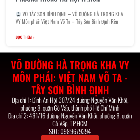
VÕ TÂY SƠN BÌNH ĐỊNH – VÕ ĐƯỜNG HÀ TRỌNG KHA
VY Môn phái: Việt Nam Võ Ta – Tây Sơn Bình Định Rèn
ĐỌC THÊM »
VÕ ĐƯỜNG HÀ TRỌNG KHA VY
MÔN PHÁI: VIỆT NAM VÕ TA -
TÂY SƠN BÌNH ĐỊNH
Địa chỉ 1: Đình An Hội 307/24 đường Nguyễn Văn Khối,
phường 8, quận Gò Vấp, thành phố Hồ Chí Minh
Địa chỉ 2: 481/16 đường Nguyễn Văn Khối, phường 8, quận
Gò Vấp, TP.HCM
SĐT: 0989679394