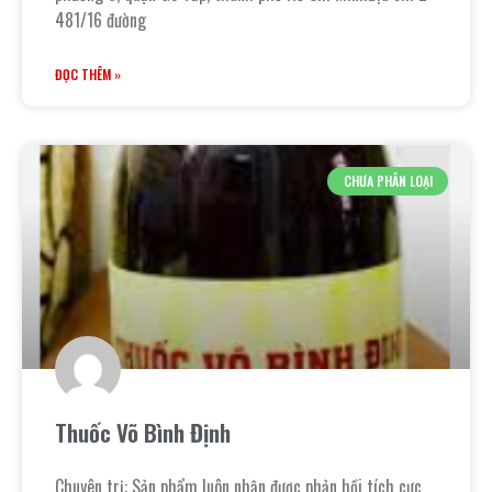
481/16 đường
ĐỌC THÊM »
CHƯA PHÂN LOẠI
Thuốc Võ Bình Định
Chuyên trị: Sản phẩm luôn nhận được phản hồi tích cực