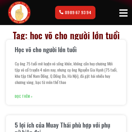
0989 67 93 94
Tag: học võ cho người lớn tuổi
Học võ cho người lớn tuổi
Cụ ông 75 tuổi mê luyện võ sống khỏe, không cần huy chương Mới
tập võ cổ truyền 4 năm nay, nhưng cụ ông Nguyễn Gia Hạnh (75 tuổi,
khu tập thể Nam Đồng, Q.Đống Đa, Hà Nội), đã gặt hái nhiều huy
chương vàng, bạc từ môn thể thao
ĐỌC THÊM »
5 lợi ích của Muay Thái phù hợp với phụ