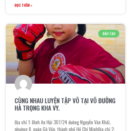
ĐỌC THÊM »
ĐÀO TẠO
CÙNG NHAU LUYỆN TẬP VÕ TẠI VÕ ĐƯỜNG
HÀ TRỌNG KHA VY.
Địa chỉ 1: Đình An Hội 307/24 đường Nguyễn Văn Khối,
phường 8, quận Gò Vấp, thành phố Hồ Chí MinhĐịa chỉ 2: