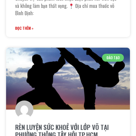
và không làm bạn thất vọng.
Địa chỉ mua thuốc võ
Bình Định:
ĐỌC THÊM »
ĐÀO TẠO
RÈN LUYỆN SỨC KHOẺ VỚI LỚP VÕ TẠI
PHƯỜNG THÔNG TÂY HỘI TP.HCM