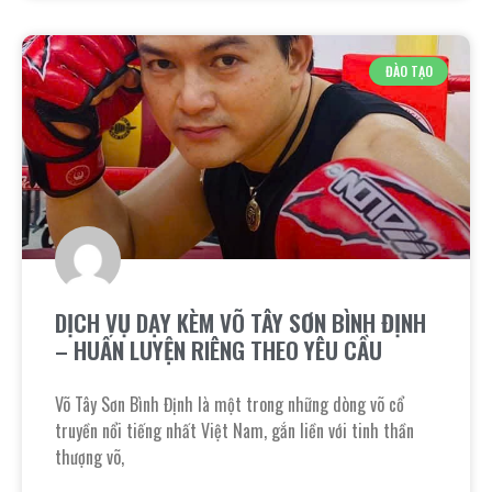
ĐÀO TẠO
DỊCH VỤ DẠY KÈM VÕ TÂY SƠN BÌNH ĐỊNH
– HUẤN LUYỆN RIÊNG THEO YÊU CẦU
Võ Tây Sơn Bình Định là một trong những dòng võ cổ
truyền nổi tiếng nhất Việt Nam, gắn liền với tinh thần
thượng võ,