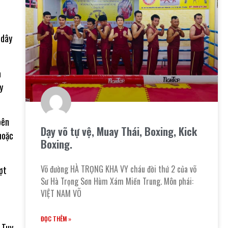
 dây
à
y
bên
Dạy võ tự vệ, Muay Thái, Boxing, Kick
hoặc
Boxing.
Võ đường HÀ TRỌNG KHA VY cháu đời thứ 2 của võ
ợt
Sư Hà Trọng Sơn Hùm Xám Miền Trung. Môn phái:
VIỆT NAM VÕ
ĐỌC THÊM »
 Tuy