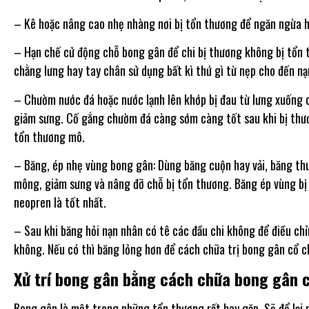
– Kê hoặc nâng cao nhẹ nhàng nơi bị tổn thương để ngăn ngừa 
– Hạn chế cử động chỗ bong gân để chi bị thương không bị tổn 
chằng lưng hay tay chân sử dụng bất kì thứ gì từ nẹp cho đến nạ
– Chườm nước đá hoặc nước lạnh lên khớp bị đau từ lưng xuống 
giảm sưng. Cố gắng chườm đá càng sớm càng tốt sau khi bị thươ
tổn thương mô.
– Băng, ép nhẹ vùng bong gân: Dùng băng cuộn hay vải, băng thu
mông, giảm sưng và nâng đỡ chỗ bị tổn thương. Băng ép vùng bị
neopren là tốt nhất.
– Sau khi băng hỏi nạn nhân có tê các đầu chi không để điều ch
không. Nếu có thì băng lỏng hơn để cách chữa trị bong gân cổ c
Xử trí bong gân bằng cách chữa bong gân 
Bong gân là một trong những tổn thương rất hay gặp. Sẽ để lại 