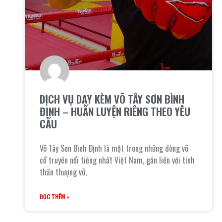
DỊCH VỤ DẠY KÈM VÕ TÂY SƠN BÌNH
ĐỊNH – HUẤN LUYỆN RIÊNG THEO YÊU
CẦU
Võ Tây Sơn Bình Định là một trong những dòng võ
cổ truyền nổi tiếng nhất Việt Nam, gắn liền với tinh
thần thượng võ,
ĐỌC THÊM »