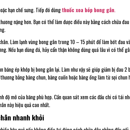
hoặc hạn chế sưng. Tiếp đó dùng
thuốc xoa bóp bong gân
.
thương nặng hơn. Bạn có thể làm được điều này bằng cách chữa đau
ng.
chân. Làm lạnh vùng bong gân trong 10 – 15 phút để làm bớt đau v
ng. Nếu bạn dùng đá, hãy cẩn thận không dùng quá lâu vì có thể gâ
n băng ép khớp bị bong gân lại. Làm như vậy sẽ giúp giảm bị đau 2 
 thương bằng băng chun, băng cuốn hoặc băng ống làm từ sợi chun 
ỉnh độ mở của băng phù hợp. Cần quan sát xem các đầu chi có tái nh
hân này hiệu quả cao nhất.
chân nhanh khỏi
nhiều hậu quả nếu không điều trị đúng cách chữa dây chằng đầu gối.