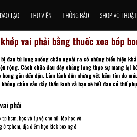
ĐÀO TẠO
THƯ VIỆN
THÔNG BÁO
SHOP VÕ THUẬT
khớp vai phải bằng thuốc xoa bóp b
 bị đau từ lưng xuống chân ngoài ra có những biểu hiện khá
iện rộng. Cách chữa đau dây chằng lưng thực sự mang lại k
p bong gân đều đặn. Làm lành dần những vết bầm tím do máu
ẽ không chèn vào dây thần kinh và bạn sẽ hết đau có thể ph
vai phải