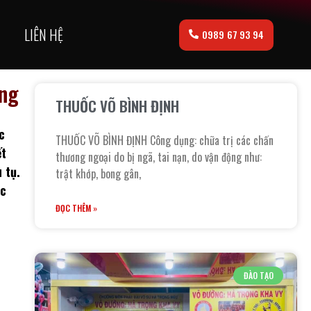
LIÊN HỆ
0989 67 93 94
ong
THUỐC VÕ BÌNH ĐỊNH
c
THUỐC VÕ BÌNH ĐỊNH Công dụng: chữa trị các chấn
ết
thương ngoại do bị ngã, tai nạn, do vận động như:
 tụ.
trật khớp, bong gân,
ục
ĐỌC THÊM »
ĐÀO TẠO