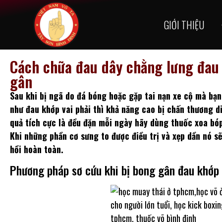
GIỚI THIỆU
Cách chữa đau dây chằng lưng đau 
gân
Sau khi bị ngã do đá bóng hoặc gặp tai nạn xe cộ mà bạn
như đau khớp vai phải thì khả năng cao bị chấn thương d
quả tích cực là đều đặn mỗi ngày hãy dùng thuốc xoa bó
Khi những phần cơ sưng to được điều trị và xẹp dần nó s
hồi hoàn toàn.
Phương pháp sơ cứu khi bị bong gân đau khớp 