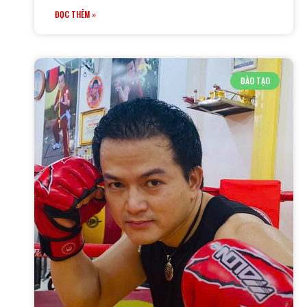
ĐỌC THÊM »
ĐÀO TẠO