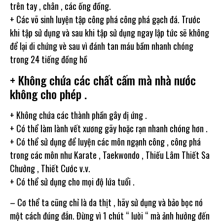
trên tay , chân , các ống đồng.
+ Các võ sinh luyện tập công phá công phá gạch đá. Trước
khi tập sử dụng và sau khi tập sử dụng ngay lập tức sẽ không
để lại di chứng vè sau vì đánh tan máu bầm nhanh chóng
trong 24 tiếng đồng hồ
+ Không chứa các chất cấm mà nhà nước
không cho phép .
+ Không chứa các thành phần gây dị ứng .
+ Có thể làm lành vết xương gãy hoặc rạn nhanh chóng hơn .
+ Có thể sử dụng để luyện các môn ngạnh công , công phá
trong các môn như Karate , Taekwondo , Thiếu Lâm Thiết Sa
Chưởng , Thiết Cước v.v.
+ Có thể sử dụng cho mọi độ lứa tuổi .
– Cơ thể ta cũng chỉ là da thịt , hãy sử dụng và bảo bọc nó
một cách đúng đắn. Đừng vì 1 chút “ lười “ mà ảnh hưởng đến