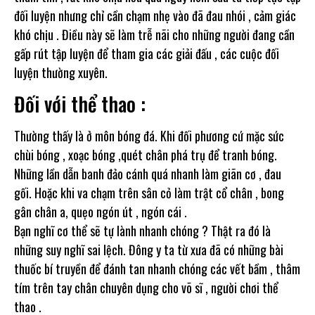
đối luyện nhưng chỉ cần chạm nhẹ vào đã đau nhói , cảm giác
khó chịu . Điều này
sẽ làm trễ nãi cho những người đang cần
gấp rút tập luyện để tham gia các giải đấu , các cuộc đối
luyện thường xuyên.
Đối với thể thao :
Thường thấy là ở môn bóng đá. Khi đối phương cứ mặc sức
chùi bóng , xoạc bóng ,quét chân phá trụ để tranh bóng.
Những lần dẫn banh đảo cánh quá nhanh làm giãn cơ , đau
gối. Hoặc khi va chạm trên sân cỏ làm trật cổ chân , bong
gân chân a, quẹo ngón út , ngón cái .
Bạn nghĩ cơ thể sẽ tự lành nhanh chóng ? Thật ra đó là
những suy nghĩ sai lệch. Đông y ta từ xưa đã có những bài
thuốc bí truyền để đánh tan nhanh chóng các vết bầm , thâm
tím trên tay chân chuyên dụng cho võ sĩ , người chơi thể
thao .