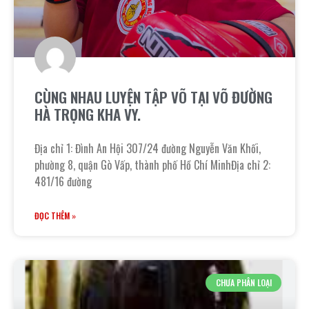
CÙNG NHAU LUYỆN TẬP VÕ TẠI VÕ ĐƯỜNG
HÀ TRỌNG KHA VY.
Địa chỉ 1: Đình An Hội 307/24 đường Nguyễn Văn Khối,
phường 8, quận Gò Vấp, thành phố Hồ Chí MinhĐịa chỉ 2:
481/16 đường
ĐỌC THÊM »
CHƯA PHÂN LOẠI