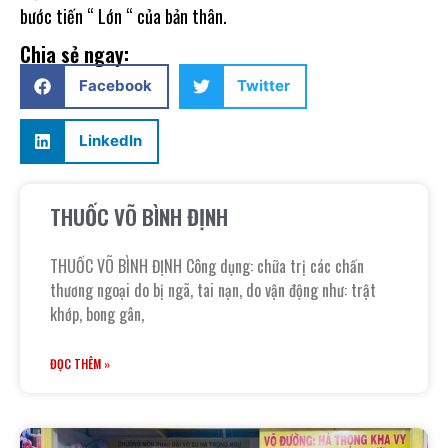
bước tiến “ Lớn “ của bản thân.
Chia sẻ ngay:
Facebook
Twitter
LinkedIn
THUỐC VÕ BÌNH ĐỊNH
THUỐC VÕ BÌNH ĐỊNH Công dụng: chữa trị các chấn
thương ngoại do bị ngã, tai nạn, do vận động như: trật
khớp, bong gân,
ĐỌC THÊM »