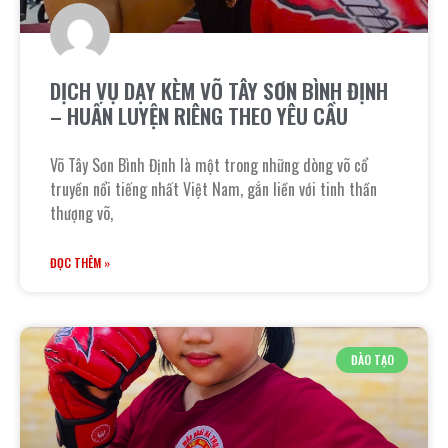
DỊCH VỤ DẠY KÈM VÕ TÂY SƠN BÌNH ĐỊNH
– HUẤN LUYỆN RIÊNG THEO YÊU CẦU
Võ Tây Sơn Bình Định là một trong những dòng võ cổ
truyền nổi tiếng nhất Việt Nam, gắn liền với tinh thần
thượng võ,
ĐỌC THÊM »
ĐÀO TẠO