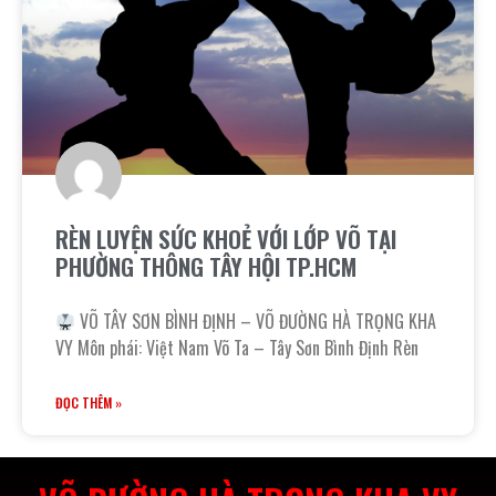
RÈN LUYỆN SỨC KHOẺ VỚI LỚP VÕ TẠI
PHƯỜNG THÔNG TÂY HỘI TP.HCM
VÕ TÂY SƠN BÌNH ĐỊNH – VÕ ĐƯỜNG HÀ TRỌNG KHA
VY Môn phái: Việt Nam Võ Ta – Tây Sơn Bình Định Rèn
ĐỌC THÊM »