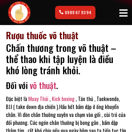
0989 67 93 94
Rượu thuốc võ thuật
Chấn thương trong võ thuật –
thể thao khi tập luyện là điều
khó lòng tránh khỏi.
Đối với
võ thuật
.
Đặc biệt là
Muay Thái
,
Kick boxing
, Tán thủ , Taekwondo,
BJJ ( take down địa chiến ).Hầu hết bầm dập ở ống khuyển
chân. Vì đòn chân thường xuyên va chạm vào gối , cùi trỏ của
đối phương. Các ngón chân thường bị bong gân , bầm dập
thâm tím , rất khó chịu nếu qua ngày hôm sau ta tiếp tục tập