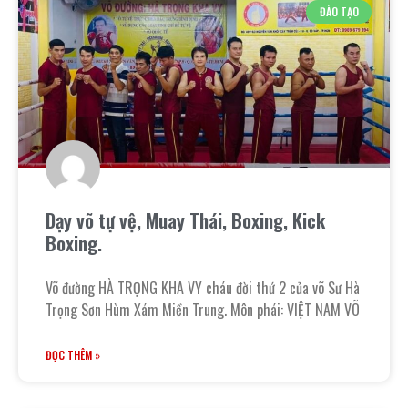
ĐÀO TẠO
Dạy võ tự vệ, Muay Thái, Boxing, Kick
Boxing.
Võ đường HÀ TRỌNG KHA VY cháu đời thứ 2 của võ Sư Hà
Trọng Sơn Hùm Xám Miền Trung. Môn phái: VIỆT NAM VÕ
ĐỌC THÊM »