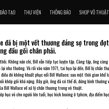
ĐÀO TẠO
THƯ VIỆN
THÔNG BÁO
SHOP VÕ THUẬT
ce đã bị một vết thương đáng sợ trong đợt
ng đầu gối chân phải.
hôi. Không nản chí, Bill vẫn tiếp tục luyện tập. Càng tập, ông càng
 lại như thường. Và rồi vào năm 1971, tai họa lại đến, Bill bị chấn t
 điều đó không khuất phục nổi Bill Wallace; sau một thời gian khổ l
ối khớp gối khá nặng. Bây giờ, ông đã có thể đi, đứng bình thường 
a Bill Wallace về xử lý chấn thương trong võ thuật.