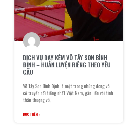
DỊCH VỤ DẠY KÈM VÕ TÂY SƠN BÌNH
ĐỊNH – HUẤN LUYỆN RIÊNG THEO YÊU
CẦU
Võ Tây Sơn Bình Định là một trong những dòng võ
cổ truyền nổi tiếng nhất Việt Nam, gắn liền với tinh
thần thượng võ,
ĐỌC THÊM »