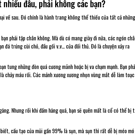
 nhiều đâu, phải không các bạn?
hại về sau. Đó chính là hành trang không thể thiếu của tất cả những
i bạn phải tập chân không. Mà dù có mang giày đi nữa, các ngón ch
ạn đá trúng cùi chỏ, đầu gối v.v… của đối thủ. Đó là chuyện xảy ra
 bạn tung những đòn quá cương mãnh hoặc bị va chạm mạnh. Bạn phả
h là chảy máu rồi. Các mảnh xương xương nhọn vùng mắt dễ làm toạc
găng. Nhưng rồi khi đấm hăng quá, bạn sẽ quên mất là cổ có thể bị t
biết, cấu tạo của mũi gần 99% là sụn, mà sụn thì rất dễ bị méo mó