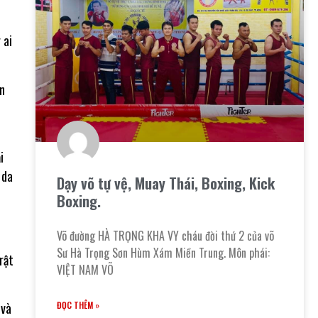
 ai
ân
i
 da
Dạy võ tự vệ, Muay Thái, Boxing, Kick
Boxing.
Võ đường HÀ TRỌNG KHA VY cháu đời thứ 2 của võ
Sư Hà Trọng Sơn Hùm Xám Miền Trung. Môn phái:
rật
VIỆT NAM VÕ
 và
ĐỌC THÊM »