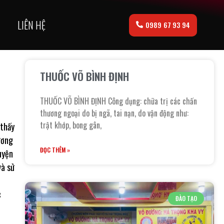
LIÊN HỆ
0989 67 93 94
THUỐC VÕ BÌNH ĐỊNH
THUỐC VÕ BÌNH ĐỊNH Công dụng: chữa trị các chấn
thương ngoại do bị ngã, tai nạn, do vận động như:
trật khớp, bong gân,
 thấy
hương
ĐỌC THÊM »
uyện
và sử
ĐÀO TẠO