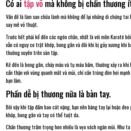
Có ai
tập võ
mà không bị chấn thương ít
Vấn đề là làm sao chữa lành mà không để lại những di chứng tai 
say mê võ thuật.
Trước hết phải kể đến các ngón chân, nhất là với môn Karaté bở
vẫn có nguy cơ trật khớp, bong gân và đôi khi bị gãy xương khi b
thường xuyên trên sàn tập.
Kế đến là bong gân, chảy máu và tụ máu bầm, thường xảy ra khi
cẩn thận với vùng quanh mắt và mũi, chỉ cần trúng đòn hơi mạn
bạn lắm.
Phần dễ bị thương nữa là bàn tay.
Bởi vậy khi tập đấm bao cát nặng, bạn nên băng tay lại hoặc đeo 
khớp, bong gân và tay có thể tuột da.
Chấn thương trầm trọng hơn nhiều là vẹo vách ngăn mũi. Như ta 