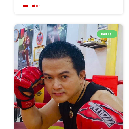
ĐỌC THÊM »
ĐÀO TẠO