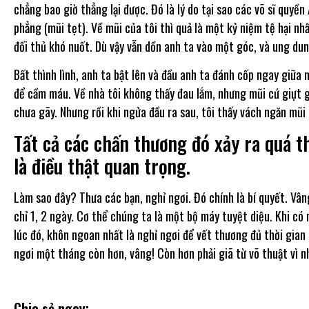
chẳng bao giờ thẳng lại được. Đó là lý do tại sao các võ sĩ quyề
phẳng (mũi tẹt). Về mũi của tôi thì quả là một kỷ niệm tệ hại n
đối thủ khó nuốt. Dù vậy vẫn dồn anh ta vào một góc, và ung d
Bất thình lình, anh ta bật lên và đầu anh ta đánh cốp ngay giữa 
để cầm máu. Về nhà tôi không thấy đau lắm, nhưng mũi cứ giựt gi
chưa gãy. Nhưng rồi khi ngửa đầu ra sau, tôi thấy vách ngăn mũi
Tất cả các chấn thương đó xảy ra quá t
là điều thật quan trọng.
Làm sao đây? Thưa các bạn, nghỉ ngơi. Đó chính là bí quyết. Vân
chỉ 1, 2 ngày. Cơ thể chúng ta là một bộ máy tuyệt diệu. Khi có
lúc đó, khôn ngoan nhất là nghỉ ngơi để vết thương đủ thời gian
ngơi một tháng còn hơn, vâng! Còn hơn phải giã từ võ thuật vì 
Chia sẻ ngay: