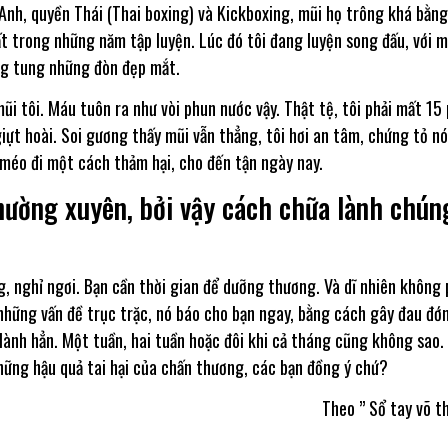
n Anh, quyền Thái (Thai boxing) và Kickboxing, mũi họ trông khá bằng
hất trong những năm tập luyện. Lúc đó tôi đang luyện song đấu, với 
ung tung những đòn đẹp mắt.
mũi tôi. Máu tuôn ra như vòi phun nước vậy. Thật tệ, tôi phải mất 15
ựt hoài. Soi gương thấy mũi vẫn thẳng, tôi hơi an tâm, chứng tỏ nó
 méo đi một cách thảm hại, cho đến tận ngày nay.
hường xuyên, bởi vậy cách chữa lành chún
g, nghỉ ngơi. Bạn cần thời gian để dưỡng thương. Và dĩ nhiên không 
 những vấn đề trục trặc, nó báo cho bạn ngay, bằng cách gây đau đớn
 lành hẳn. Một tuần, hai tuần hoặc đôi khi cả tháng cũng không sao.
những hậu quả tai hại của chấn thương, các bạn đồng ý chứ?
Theo ” Sổ tay võ t