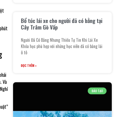
một
Bổ túc lái xe cho người đã có bằng tại
Cây Trâm Gò Vấp
 phút
Người Đã Có Bằng Nhưng Thiếu Tự Tin Khi Lái Xe
Khóa học phù hợp với những học viên đã có bằng lái
g
ô tô
ĐỌC THÊM »
phải
. Và
 Nghỉ
ĐÀO TẠO
huật”