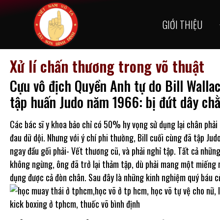
GIỚI THIỆU
Xử lí chấn thương trong võ thuật
Cựu vô địch Quyền Anh tự do Bill Walla
tập huấn Judo năm 1966: bị đứt dây chằ
Các bác sĩ y khoa bảo chỉ có 50% hy vọng sử dụng lại chân phải t
đau dữ dội. Nhưng với ý chí phi thường, Bill cuối cùng đã tập Judo
ngay đầu gối phải- Vết thương cũ, và phải nghỉ tập. Tất cả những
không ngừng, ông đã trở lại thảm tập, dù phải mang một miếng n
dụng được cả đòn chân. Sau đây là những kinh nghiệm quý báu củ