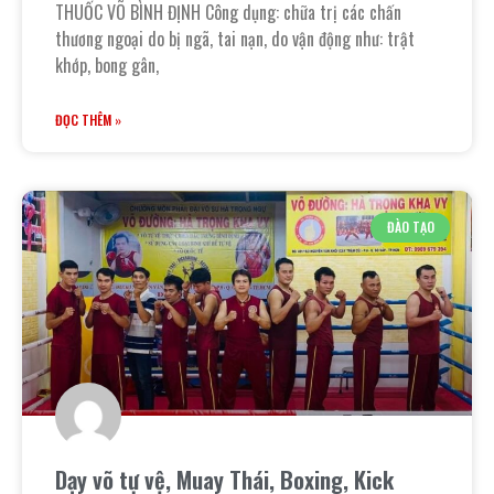
THUỐC VÕ BÌNH ĐỊNH Công dụng: chữa trị các chấn
thương ngoại do bị ngã, tai nạn, do vận động như: trật
khớp, bong gân,
ĐỌC THÊM »
ĐÀO TẠO
Dạy võ tự vệ, Muay Thái, Boxing, Kick