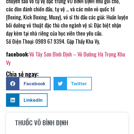
chuyên sâu võ tự vệ đặc trưng VÕ BÌNH ĐỊNH như gối chỏ,
các đòn đánh chiến đầu, tự vệ … và các môn võ quốc tế
(Boxing, Kick Boxing, Muay), võ sĩ thi đấu các giải; Huấn luyện
bồi dưỡng võ thuật đặc thù cho ngành vệ sĩ; Đặc biệt nhận
dạy kèm tại nhà riêng của học viên theo yêu cầu.
Số Điện Thoại: 0989 67 9394. Gặp Thầy Kha Vy,
facebook
:
Võ Tây Sơn Bình Định – Võ Đường Hà Trọng Kha
Vy
Chia sẻ ngay:
Facebook
Twitter
LinkedIn
THUỐC VÕ BÌNH ĐỊNH