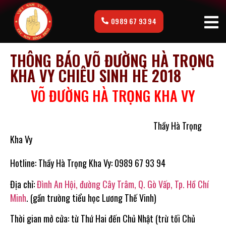
0989 67 93 94
THÔNG BÁO VÕ ĐƯỜNG HÀ TRỌNG
KHA VY CHIÊU SINH HÈ 2018
VÕ ĐƯỜNG HÀ TRỌNG KHA VY
Thầy Hà Trọng
Kha Vy
Hotline: Thầy Hà Trọng Kha Vy: 0989 67 93 94
Địa chỉ:
Đình An Hội, đường Cây Trâm, Q. Gò Vấp, Tp. Hồ Chí
Minh
. (gần trường tiểu học Lương Thế Vinh)
Thời gian mở cửa: từ Thứ Hai đến Chủ Nhật (trừ tối Chủ