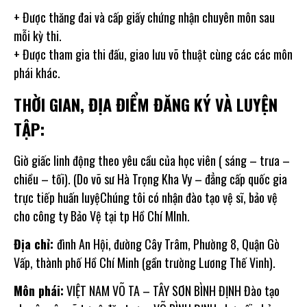
+ Được thăng đai và cấp giấy chứng nhận chuyên môn sau
mỗi kỳ thi.
+ Được tham gia thi đấu, giao lưu võ thuật cùng các các môn
phái khác.
THỜI GIAN, ĐỊA ĐIỂM ĐĂNG KÝ VÀ LUYỆN
TẬP:
Giờ giấc linh động theo yêu cầu của học viên ( sáng – trưa –
chiều – tối). (Do võ sư Hà Trọng Kha Vy – đẳng cấp quốc gia
trực tiếp huấn luyệChúng tôi có nhận đào tạo vệ sĩ, bảo vệ
cho công ty Bảo Vệ tại tp Hồ Chí MInh.
Địa chỉ:
đình An Hội, đường Cây Trâm, Phường 8, Quận Gò
Vấp, thành phố Hồ Chí Minh (gần trường Lương Thế Vinh).
Môn phái:
VIỆT NAM VÕ TA – TÂY SƠN BÌNH ĐỊNH Đào tạo