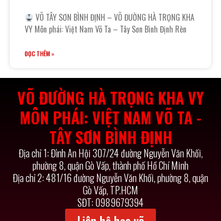
VÕ TÂY SƠN BÌNH ĐỊNH – VÕ ĐƯỜNG HÀ TRỌNG KHA
VY Môn phái: Việt Nam Võ Ta – Tây Sơn Bình Định Rèn
ĐỌC THÊM »
VÕ ĐƯỜNG HÀ TRỌNG KHA VY
MÔN PHÁI: VIỆT NAM VÕ TA -
TÂY SƠN BÌNH ĐỊNH
Địa chỉ 1: Đình An Hội 307/24 đường Nguyễn Văn Khối,
phường 8, quận Gò Vấp, thành phố Hồ Chí Minh
Địa chỉ 2: 481/16 đường Nguyễn Văn Khối, phường 8, quận
Gò Vấp, TP.HCM
SĐT: 0989679394
Liên hệ học võ