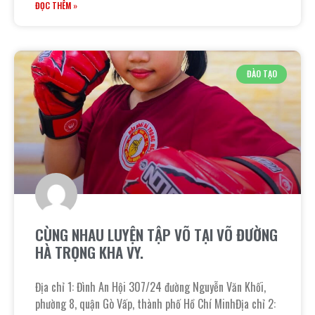
ĐỌC THÊM »
ĐÀO TẠO
CÙNG NHAU LUYỆN TẬP VÕ TẠI VÕ ĐƯỜNG
HÀ TRỌNG KHA VY.
Địa chỉ 1: Đình An Hội 307/24 đường Nguyễn Văn Khối,
phường 8, quận Gò Vấp, thành phố Hồ Chí MinhĐịa chỉ 2: