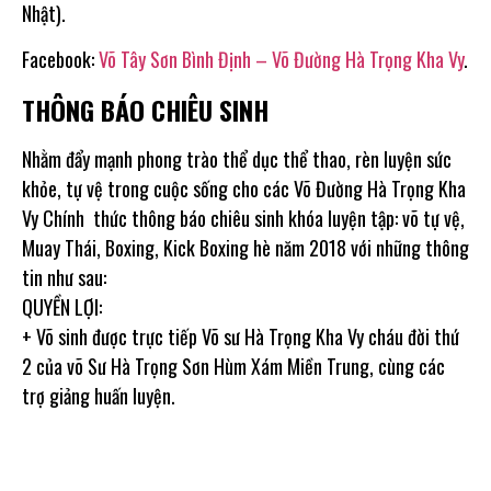
Nhật).
Facebook:
Võ Tây Sơn Bình Định – Võ Đường Hà Trọng Kha Vy
.
THÔNG BÁO CHIÊU SINH
Nhằm đẩy mạnh phong trào thể dục thể thao, rèn luyện sức
khỏe, tự vệ trong cuộc sống cho các Võ Đường Hà Trọng Kha
Vy Chính thức thông báo chiêu sinh khóa luyện tập: võ tự vệ,
Muay Thái, Boxing, Kick Boxing hè năm 2018 với những thông
tin như sau:
QUYỀN LỢI:
+ Võ sinh được trực tiếp Võ sư Hà Trọng Kha Vy cháu đời thứ
2 của võ Sư Hà Trọng Sơn Hùm Xám Miền Trung, cùng các
trợ giảng huấn luyện.