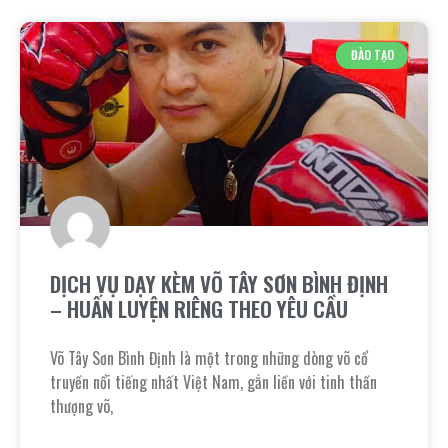
ĐÀO TẠO
DỊCH VỤ DẠY KÈM VÕ TÂY SƠN BÌNH ĐỊNH
– HUẤN LUYỆN RIÊNG THEO YÊU CẦU
Võ Tây Sơn Bình Định là một trong những dòng võ cổ
truyền nổi tiếng nhất Việt Nam, gắn liền với tinh thần
thượng võ,