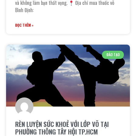
và không làm bạn thất vọng.
Địa chỉ mua thuốc võ
Bình Định:
ĐỌC THÊM »
ĐÀO TẠO
RÈN LUYỆN SỨC KHOẺ VỚI LỚP VÕ TẠI
PHƯỜNG THÔNG TÂY HỘI TP.HCM