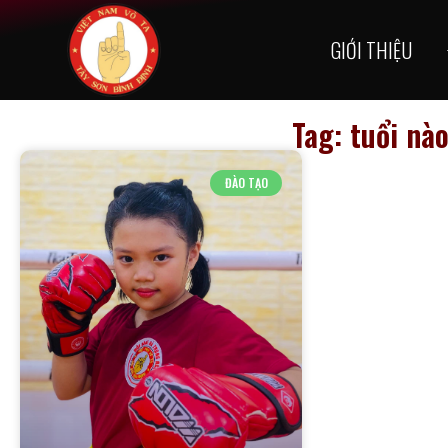
GIỚI THIỆU
Tag: tuổi nà
ĐÀO TẠO