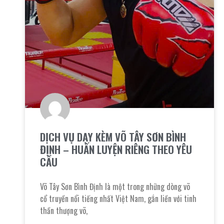
DỊCH VỤ DẠY KÈM VÕ TÂY SƠN BÌNH
ĐỊNH – HUẤN LUYỆN RIÊNG THEO YÊU
CẦU
Võ Tây Sơn Bình Định là một trong những dòng võ
cổ truyền nổi tiếng nhất Việt Nam, gắn liền với tinh
thần thượng võ,