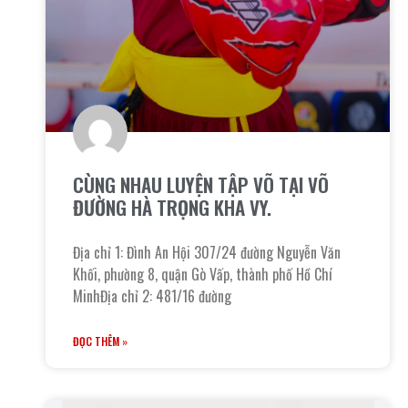
CÙNG NHAU LUYỆN TẬP VÕ TẠI VÕ
ĐƯỜNG HÀ TRỌNG KHA VY.
Địa chỉ 1: Đình An Hội 307/24 đường Nguyễn Văn
Khối, phường 8, quận Gò Vấp, thành phố Hồ Chí
MinhĐịa chỉ 2: 481/16 đường
ĐỌC THÊM »