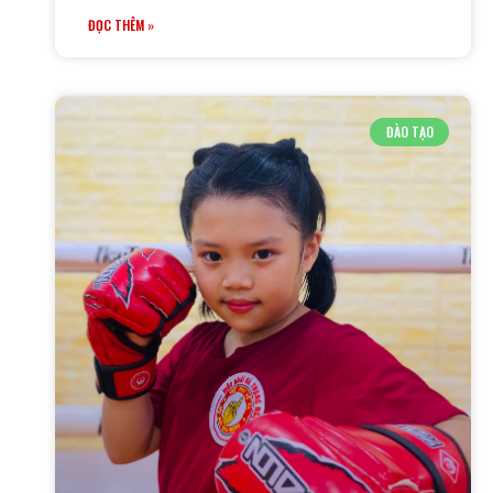
ĐỌC THÊM »
ĐÀO TẠO