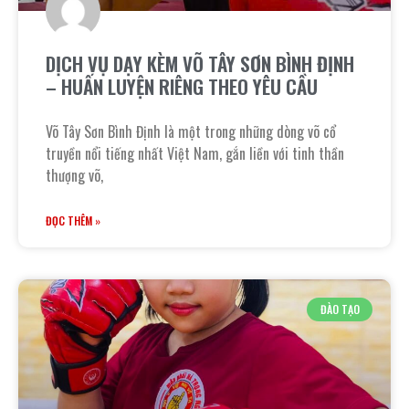
DỊCH VỤ DẠY KÈM VÕ TÂY SƠN BÌNH ĐỊNH
– HUẤN LUYỆN RIÊNG THEO YÊU CẦU
Võ Tây Sơn Bình Định là một trong những dòng võ cổ
truyền nổi tiếng nhất Việt Nam, gắn liền với tinh thần
thượng võ,
ĐỌC THÊM »
ĐÀO TẠO