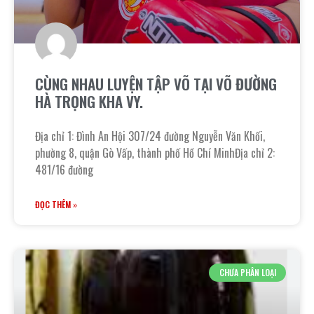
CÙNG NHAU LUYỆN TẬP VÕ TẠI VÕ ĐƯỜNG
HÀ TRỌNG KHA VY.
Địa chỉ 1: Đình An Hội 307/24 đường Nguyễn Văn Khối,
phường 8, quận Gò Vấp, thành phố Hồ Chí MinhĐịa chỉ 2:
481/16 đường
ĐỌC THÊM »
CHƯA PHÂN LOẠI