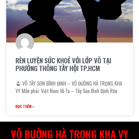
RÈN LUYỆN SỨC KHOẺ VỚI LỚP VÕ TẠI
PHƯỜNG THÔNG TÂY HỘI TP.HCM
VÕ TÂY SƠN BÌNH ĐỊNH – VÕ ĐƯỜNG HÀ TRỌNG KHA
VY Môn phái: Việt Nam Võ Ta – Tây Sơn Bình Định Rèn
ĐỌC THÊM »
VÕ ĐƯỜNG HÀ TRỌNG KHA VY