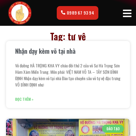
0989 67 93 94
Tag: tự vệ
Nhận dạy kèm võ tại nhà
Võ đường HÀ TRỌNG KHA VY cháu đời thứ 2 của võ Sư Hà Trọng Sơn
Hùm Xám Miền Trung. Môn phái: VIỆT NAM VÕ TA – TÂY SƠN BÌNH
ĐỊNH Nhận dạy kèm võ tại nhà Đào tạo chuyên sâu võ tự vệ đặc trưng
VÕ BÌNH ĐỊNH như:
ĐỌC THÊM »
ĐÀO TẠO