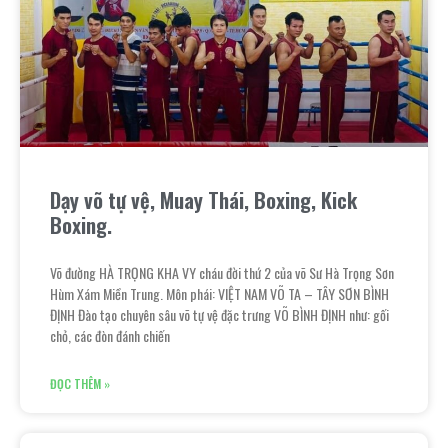
Dạy võ tự vệ, Muay Thái, Boxing, Kick
Boxing.
Võ đường HÀ TRỌNG KHA VY cháu đời thứ 2 của võ Sư Hà Trọng Sơn
Hùm Xám Miền Trung. Môn phái: VIỆT NAM VÕ TA – TÂY SƠN BÌNH
ĐỊNH Đào tạo chuyên sâu võ tự vệ đặc trưng VÕ BÌNH ĐỊNH như: gối
chỏ, các đòn đánh chiến
ĐỌC THÊM »