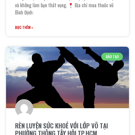
và không làm bạn thất vọng.
Địa chỉ mua thuốc võ
Bình Định:
ĐỌC THÊM »
ĐÀO TẠO
RÈN LUYỆN SỨC KHOẺ VỚI LỚP VÕ TẠI
PHƯỜNG THÔNG TÂY HỘI TP.HCM