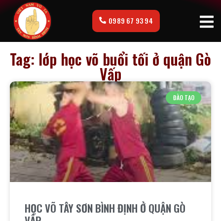
0989 67 93 94
Tag: lớp học võ buổi tối ở quận Gò
Vấp
ĐÀO TẠO
HỌC VÕ TÂY SƠN BÌNH ĐỊNH Ở QUẬN GÒ
VẤP