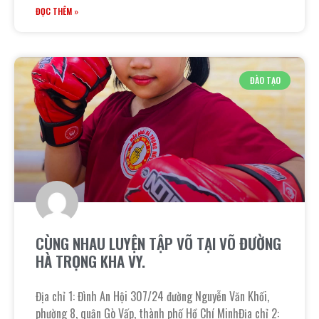
ĐỌC THÊM »
ĐÀO TẠO
CÙNG NHAU LUYỆN TẬP VÕ TẠI VÕ ĐƯỜNG
HÀ TRỌNG KHA VY.
Địa chỉ 1: Đình An Hội 307/24 đường Nguyễn Văn Khối,
phường 8, quận Gò Vấp, thành phố Hồ Chí MinhĐịa chỉ 2: