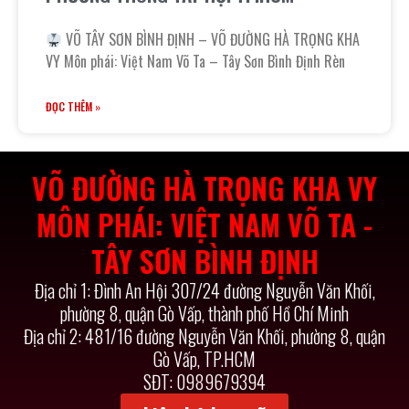
VÕ TÂY SƠN BÌNH ĐỊNH – VÕ ĐƯỜNG HÀ TRỌNG KHA
VY Môn phái: Việt Nam Võ Ta – Tây Sơn Bình Định Rèn
ĐỌC THÊM »
VÕ ĐƯỜNG HÀ TRỌNG KHA VY
MÔN PHÁI: VIỆT NAM VÕ TA -
TÂY SƠN BÌNH ĐỊNH
Địa chỉ 1: Đình An Hội 307/24 đường Nguyễn Văn Khối,
phường 8, quận Gò Vấp, thành phố Hồ Chí Minh
Địa chỉ 2: 481/16 đường Nguyễn Văn Khối, phường 8, quận
Gò Vấp, TP.HCM
SĐT: 0989679394