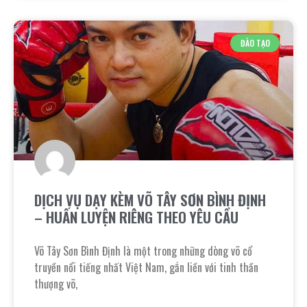
ĐÀO TẠO
DỊCH VỤ DẠY KÈM VÕ TÂY SƠN BÌNH ĐỊNH
– HUẤN LUYỆN RIÊNG THEO YÊU CẦU
Võ Tây Sơn Bình Định là một trong những dòng võ cổ
truyền nổi tiếng nhất Việt Nam, gắn liền với tinh thần
thượng võ,