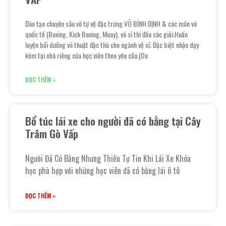
Đào tạo chuyên sâu võ tự vệ đặc trưng VÕ BÌNH ĐỊNH & các môn võ
quốc tế (Boxing, Kick Boxing, Muay), võ sĩ thi đấu các giải;Huấn
luyện bồi dưỡng võ thuật đặc thù cho ngành vệ sĩ; Đặc biệt nhận dạy
kèm tại nhà riêng của học viên theo yêu cầu.(Do
ĐỌC THÊM »
Bổ túc lái xe cho người đã có bằng tại Cây
Trâm Gò Vấp
Người Đã Có Bằng Nhưng Thiếu Tự Tin Khi Lái Xe Khóa
học phù hợp với những học viên đã có bằng lái ô tô
ĐỌC THÊM »