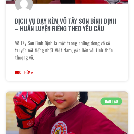
DỊCH VỤ DẠY KÈM VÕ TÂY SƠN BÌNH ĐỊNH
– HUẤN LUYỆN RIÊNG THEO YÊU CẦU
Võ Tây Sơn Bình Định là một trong những dòng võ cổ
truyền nổi tiếng nhất Việt Nam, gắn liền với tinh thần
thượng võ,
ĐỌC THÊM »
ĐÀO TẠO