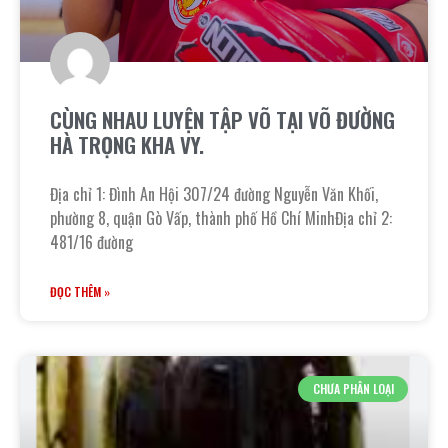
CÙNG NHAU LUYỆN TẬP VÕ TẠI VÕ ĐƯỜNG
HÀ TRỌNG KHA VY.
Địa chỉ 1: Đình An Hội 307/24 đường Nguyễn Văn Khối,
phường 8, quận Gò Vấp, thành phố Hồ Chí MinhĐịa chỉ 2:
481/16 đường
ĐỌC THÊM »
CHƯA PHÂN LOẠI