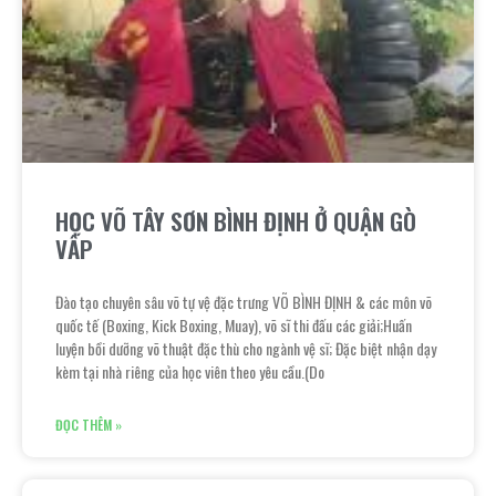
HỌC VÕ TÂY SƠN BÌNH ĐỊNH Ở QUẬN GÒ
VẤP
Đào tạo chuyên sâu võ tự vệ đặc trưng VÕ BÌNH ĐỊNH & các môn võ
quốc tế (Boxing, Kick Boxing, Muay), võ sĩ thi đấu các giải;Huấn
luyện bồi dưỡng võ thuật đặc thù cho ngành vệ sĩ; Đặc biệt nhận dạy
kèm tại nhà riêng của học viên theo yêu cầu.(Do
ĐỌC THÊM »