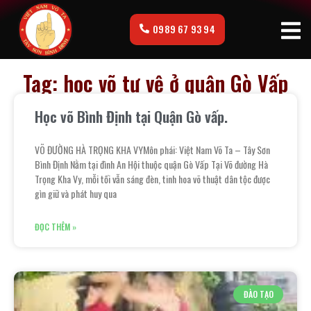
0989 67 93 94
Tag: học võ tự vệ ở quận Gò Vấp
Học võ Bình Định tại Quận Gò vấp.
VÕ ĐƯỜNG HÀ TRỌNG KHA VYMôn phái: Việt Nam Võ Ta – Tây Sơn
Bình Định Nằm tại đình An Hội thuộc quận Gò Vấp Tại Võ đường Hà
Trọng Kha Vy, mỗi tối vẫn sáng đèn, tinh hoa võ thuật dân tộc được
gìn giữ và phát huy qua
ĐỌC THÊM »
ĐÀO TẠO