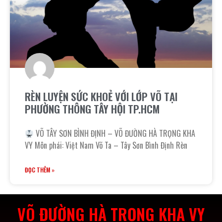
RÈN LUYỆN SỨC KHOẺ VỚI LỚP VÕ TẠI
PHƯỜNG THÔNG TÂY HỘI TP.HCM
VÕ TÂY SƠN BÌNH ĐỊNH – VÕ ĐƯỜNG HÀ TRỌNG KHA
VY Môn phái: Việt Nam Võ Ta – Tây Sơn Bình Định Rèn
ĐỌC THÊM »
VÕ ĐƯỜNG HÀ TRỌNG KHA VY