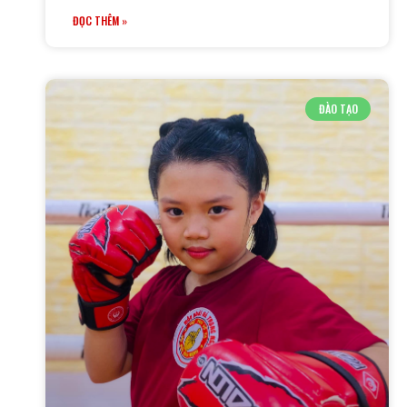
ĐỌC THÊM »
ĐÀO TẠO