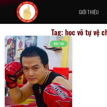
GIỚI THIỆU
Tag: học võ tự vệ 
ĐÀO TẠO