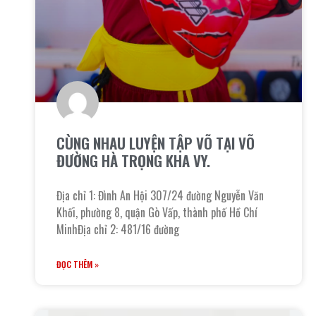
CÙNG NHAU LUYỆN TẬP VÕ TẠI VÕ
ĐƯỜNG HÀ TRỌNG KHA VY.
Địa chỉ 1: Đình An Hội 307/24 đường Nguyễn Văn
Khối, phường 8, quận Gò Vấp, thành phố Hồ Chí
MinhĐịa chỉ 2: 481/16 đường
ĐỌC THÊM »