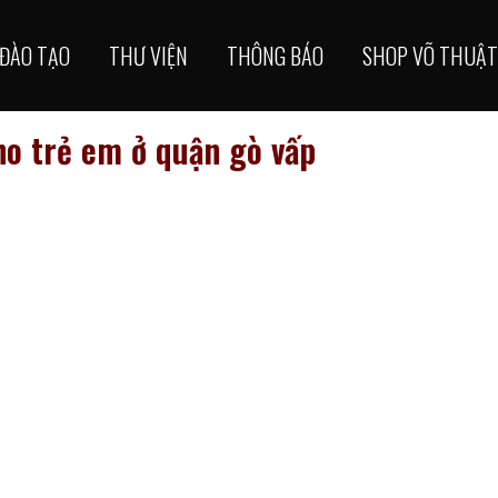
ĐÀO TẠO
THƯ VIỆN
THÔNG BÁO
SHOP VÕ THUẬT
cho trẻ em ở quận gò vấp