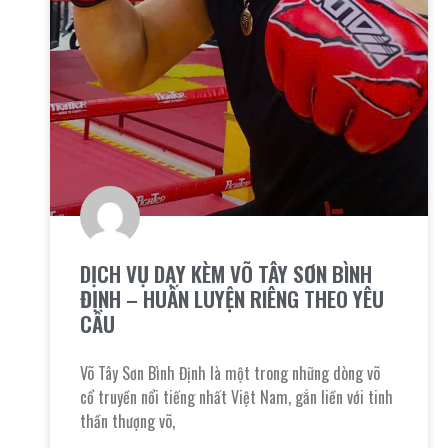
DỊCH VỤ DẠY KÈM VÕ TÂY SƠN BÌNH
ĐỊNH – HUẤN LUYỆN RIÊNG THEO YÊU
CẦU
Võ Tây Sơn Bình Định là một trong những dòng võ
cổ truyền nổi tiếng nhất Việt Nam, gắn liền với tinh
thần thượng võ,