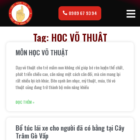
0989 67 93 94
Tag: HỌC VÕ THUẬT
MÔN HỌC VÕ THUẬT
Dạy võ thuật cho trẻ mầm non không chỉ giúp bé rèn luyện thể chất,
phát triển chiều cao, cân năng một cách cân đối, mà còn mang lại
rất nhiều lợi ích khác. Bên cạnh âm nhạc, mỹ thuật, múa, thì võ
thuật cũng đang trở thành bộ môn năng khiếu
ĐỌC THÊM »
Bổ túc lái xe cho người đã có bằng tại Cây
Trâm Gò Vấp