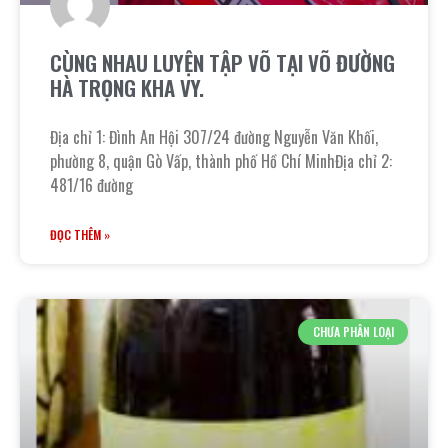
CÙNG NHAU LUYỆN TẬP VÕ TẠI VÕ ĐƯỜNG
HÀ TRỌNG KHA VY.
Địa chỉ 1: Đình An Hội 307/24 đường Nguyễn Văn Khối,
phường 8, quận Gò Vấp, thành phố Hồ Chí MinhĐịa chỉ 2:
481/16 đường
ĐỌC THÊM »
CHƯA PHÂN LOẠI