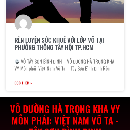
RÈN LUYỆN SỨC KHOẺ VỚI LỚP VÕ TẠI
PHƯỜNG THÔNG TÂY HỘI TP.HCM
VÕ TÂY SƠN BÌNH ĐỊNH – VÕ ĐƯỜNG HÀ TRỌNG KHA
VY Môn phái: Việt Nam Võ Ta – Tây Sơn Bình Định Rèn
ĐỌC THÊM »
VÕ ĐƯỜNG HÀ TRỌNG KHA VY
MÔN PHÁI: VIỆT NAM VÕ TA -