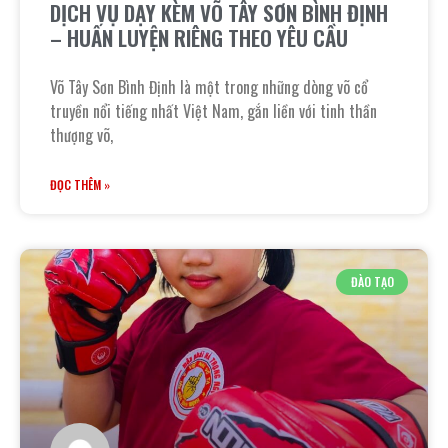
DỊCH VỤ DẠY KÈM VÕ TÂY SƠN BÌNH ĐỊNH
– HUẤN LUYỆN RIÊNG THEO YÊU CẦU
Võ Tây Sơn Bình Định là một trong những dòng võ cổ
truyền nổi tiếng nhất Việt Nam, gắn liền với tinh thần
thượng võ,
ĐỌC THÊM »
ĐÀO TẠO