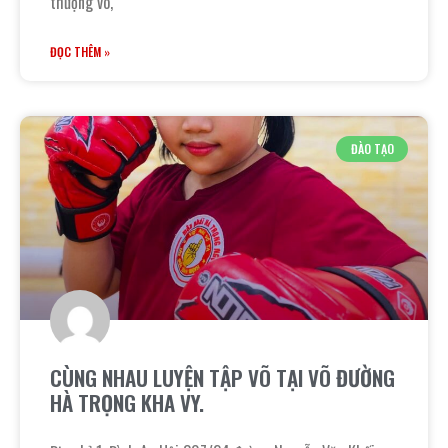
thượng võ,
ĐỌC THÊM »
ĐÀO TẠO
CÙNG NHAU LUYỆN TẬP VÕ TẠI VÕ ĐƯỜNG
HÀ TRỌNG KHA VY.