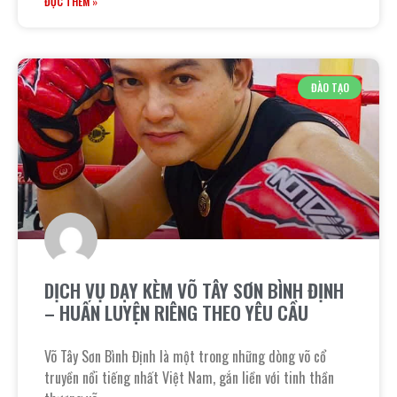
ĐỌC THÊM »
ĐÀO TẠO
DỊCH VỤ DẠY KÈM VÕ TÂY SƠN BÌNH ĐỊNH
– HUẤN LUYỆN RIÊNG THEO YÊU CẦU
Võ Tây Sơn Bình Định là một trong những dòng võ cổ
truyền nổi tiếng nhất Việt Nam, gắn liền với tinh thần