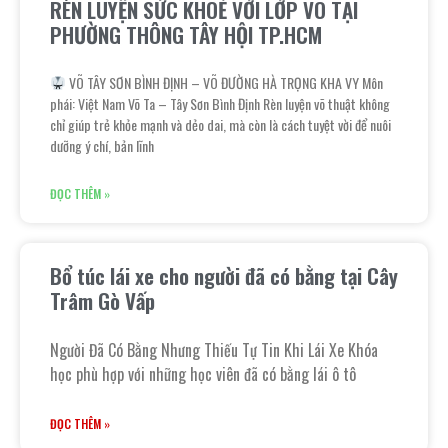
RÈN LUYỆN SỨC KHOẺ VỚI LỚP VÕ TẠI
PHƯỜNG THÔNG TÂY HỘI TP.HCM
VÕ TÂY SƠN BÌNH ĐỊNH – VÕ ĐƯỜNG HÀ TRỌNG KHA VY Môn
phái: Việt Nam Võ Ta – Tây Sơn Bình Định Rèn luyện võ thuật không
chỉ giúp trẻ khỏe mạnh và dẻo dai, mà còn là cách tuyệt vời để nuôi
dưỡng ý chí, bản lĩnh
ĐỌC THÊM »
Bổ túc lái xe cho người đã có bằng tại Cây
Trâm Gò Vấp
Người Đã Có Bằng Nhưng Thiếu Tự Tin Khi Lái Xe Khóa
học phù hợp với những học viên đã có bằng lái ô tô
ĐỌC THÊM »