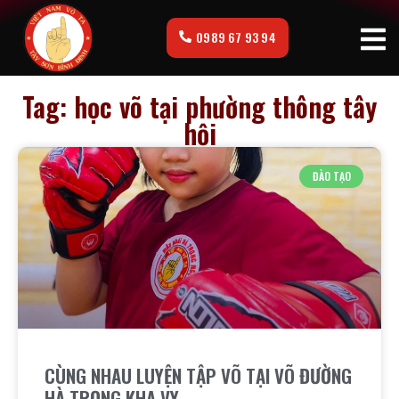
0989 67 93 94
Tag: học võ tại phường thông tây
hội
ĐÀO TẠO
CÙNG NHAU LUYỆN TẬP VÕ TẠI VÕ ĐƯỜNG
HÀ TRỌNG KHA VY.