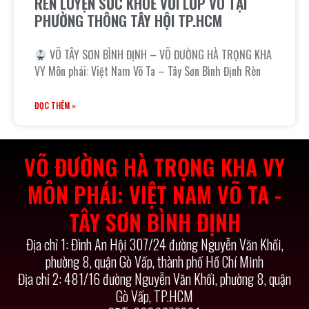
RÈN LUYỆN SỨC KHOẺ VỚI LỚP VÕ TẠI
PHƯỜNG THÔNG TÂY HỘI TP.HCM
VÕ TÂY SƠN BÌNH ĐỊNH – VÕ ĐƯỜNG HÀ TRỌNG KHA
VY Môn phái: Việt Nam Võ Ta – Tây Sơn Bình Định Rèn
ĐỌC THÊM »
VÕ ĐƯỜNG HÀ TRỌNG KHA VY
MÔN PHÁI: VIỆT NAM VÕ TA -
TÂY SƠN BÌNH ĐỊNH
Địa chỉ 1: Đình An Hội 307/24 đường Nguyễn Văn Khối,
phường 8, quận Gò Vấp, thành phố Hồ Chí Minh
Địa chỉ 2: 481/16 đường Nguyễn Văn Khối, phường 8, quận
Gò Vấp, TP.HCM