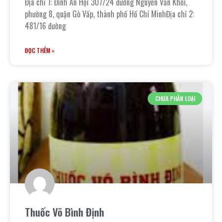
Địa chỉ 1: Đình An Hội 307/24 đường Nguyễn Văn Khối,
phường 8, quận Gò Vấp, thành phố Hồ Chí MinhĐịa chỉ 2:
481/16 đường
ĐỌC THÊM »
CHƯA PHÂN LOẠI
Thuốc Võ Bình Định