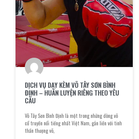
DỊCH VỤ DẠY KÈM VÕ TÂY SƠN BÌNH
ĐỊNH – HUẤN LUYỆN RIÊNG THEO YÊU
CẦU
Võ Tây Sơn Bình Định là một trong những dòng võ
cổ truyền nổi tiếng nhất Việt Nam, gắn liền với tinh
thần thượng võ,