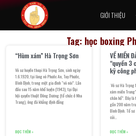
GIỚI THIỆU
Tag: học boxing P
“Hùm xám” Hà Trọng Sơn
VỀ MIỀN Đ
“quyền 3 
kỹ công p
Võ sư huyền thoại Hà Trọng Sơn, sinh ngày
1.6.1920, tại làng võ Phước An, Tuy Phước,
Bình Định, trong một gia đình “võ nòi”. Lần
Võ sư Hà Trọng 
đầu sau 15 năm khổ luyện (1943), tại Đại
xám miền Trung” 
hội quyền thuật Đông Dương (tổ chức ở Nha
chân hổ”. Đây là
Trang), ông đã khẳng định đẳng
gần 200 năm trướ
Bình Định. Tổ sư 
củi…
ĐỌC THÊM »
ĐỌC THÊM »