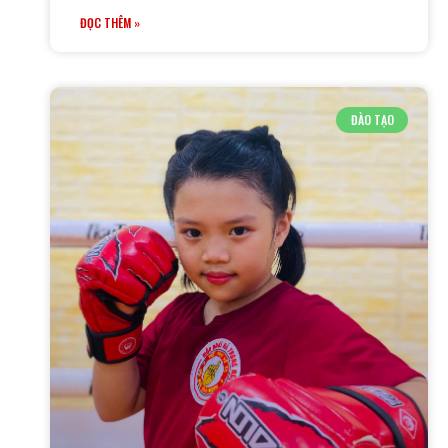
ĐỌC THÊM »
ĐÀO TẠO