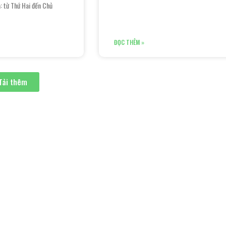
: từ Thứ Hai đến Chủ
ĐỌC THÊM »
Tải thêm