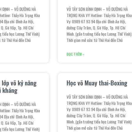
H ĐỊNH – VÕ ĐƯỜNG HÀ
VÕ TÂY SƠN BÌNH ĐỊNH – VÕ ĐƯỜNG HÀ
tline: Thầy Hà Trọng Kha
TRỌNG KHA VY Hotline: Thầy Hà Trọng Kha
4 Địa chỉ: Đình An Hội,
Vy: 0989 67 93 94 Địa chỉ: Đình An Hội,
 Q. Gò Vấp, Tp. Hồ Chí
đường Cây Trâm, Q. Gò Vấp, Tp. Hồ Chí
g tiểu học Lương Thế Vinh)
Minh. (gần trường tiểu học Lương Thế Vinh)
: từ Thứ Hai đến Chủ
Thời gian mở cửa: từ Thứ Hai đến Chủ
ĐỌC THÊM »
 lớp võ kỷ năng
Học võ Muay thai-Boxing
i kháng
VÕ TÂY SƠN BÌNH ĐỊNH – VÕ ĐƯỜNG HÀ
TRỌNG KHA VY Hotline: Thầy Hà Trọng Kha
H ĐỊNH – VÕ ĐƯỜNG HÀ
Vy: 0989 67 93 94 Địa chỉ: Đình An Hội,
tline: Thầy Hà Trọng Kha
đường Cây Trâm, Q. Gò Vấp, Tp. Hồ Chí
4 Địa chỉ: Đình An Hội,
Minh. (gần trường tiểu học Lương Thế Vinh)
 Q. Gò Vấp, Tp. Hồ Chí
Thời gian mở cửa: từ Thứ Hai đến Chủ
g tiểu học Lương Thế Vinh)