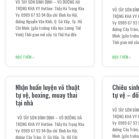
VÕ TÂY SƠN BÌNH ĐỊNH – VÕ ĐƯỜNG HÀ
TRỌNG KHA VY Hotline: Thầy Hà Trọng Kha
VÕ TÂY SƠN BÌN
Vy: 0989 67 93 94 Địa chỉ: Đình An Hội,
TRỌNG KHA VY Ho
đường Nguyễn Văn Khối, Q. Gò Vấp, Tp. Hồ
Vy: 0989 67 93 9
Chí Minh. (gần trường tiểu học Lương Thế
đường Cây Trâm,
Vinh) Thời gian mở cửa: từ Thứ Hai đến
Minh. (gần trườn
Thời gian mở cửa
ĐỌC THÊM »
ĐỌC THÊM »
Nhận huấn luyện võ thuật
Chiêu sinh
tự vệ, boxing, muay thai
tự vệ – đố
tại nhà
VÕ TÂY SƠN BÌN
TRỌNG KHA VY Ho
VÕ TÂY SƠN BÌNH ĐỊNH – VÕ ĐƯỜNG HÀ
Vy: 0989 67 93 9
TRỌNG KHA VY Hotline: Thầy Hà Trọng Kha
đường Cây Trâm,
Vy: 0989 67 93 94 Địa chỉ: Đình An Hội,
Minh. (gần trườn
đường Cây Trâm, Q. Gò Vấp, Tp. Hồ Chí