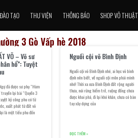
ĐÀO TẠO
THƯ VIỆN
THÔNG BÁO
SHOP VÕ THUẬT
hường 3 Gò Vấp hè 2018
ẤT VÕ – Võ sư
Nguồi cội võ Bình Định
chân hổ”: Tuyệt
hu
Nguồi cội võ Bình Định nhé, ai học võ bình
định nên biết, về nguồi cội môn phái mình
nhé! Thời xa xưa Bình Định đất rộng người
Ngự đã được sư phụ “Hùm
thưa, núi rừng hiểm trở, ruộng đồng chưa
truyền lại bài “Quyền 3
được khai phá, đi lại khó khăn, chưa có bàn
 tuyệt kỹ công phu có từ
tay xây dựng của
c, xuất phát từ đất võ
lại là một tiều phu đốn
ĐỌC THÊM »