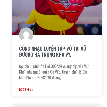
CÙNG NHAU LUYỆN TẬP VÕ TẠI VÕ
ĐƯỜNG HÀ TRỌNG KHA VY.
Địa chỉ 1: Đình An Hội 307/24 đường Nguyễn Văn
Khối, phường 8, quận Gò Vấp, thành phố Hồ Chí
MinhĐịa chỉ 2: 481/16 đường
ĐỌC THÊM »