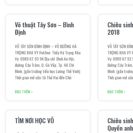
Võ thuật Tây Sơn – Bình
Chiêu sin
Định
2018
VÕ TÂY SƠN BÌNH ĐỊNH – VÕ ĐƯỜNG HÀ
VÕ TÂY SƠN BÌN
TRỌNG KHA VY Hotline: Thầy Hà Trọng Kha
TRỌNG KHA VY Ho
Vy: 0989 67 93 94 Địa chỉ: Đình An Hội,
Vy: 0989 67 93 9
đường Cây Trâm, Q. Gò Vấp, Tp. Hồ Chí
đường Cây Trâm,
Minh. (gần trường tiểu học Lương Thế Vinh)
Minh. (gần trườn
Thời gian mở cửa: từ Thứ Hai đến Chủ
Thời gian mở cửa
ĐỌC THÊM »
ĐỌC THÊM »
TÌM NƠI HỌC VÕ
Chiêu sin
Quyền an