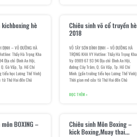
h kichboxing hè
Chiêu sinh võ cổ truyền hè
2018
H ĐỊNH – VÕ ĐƯỜNG HÀ
VÕ TÂY SƠN BÌNH ĐỊNH – VÕ ĐƯỜNG HÀ
tline: Thầy Hà Trọng Kha
TRỌNG KHA VY Hotline: Thầy Hà Trọng Kha
4 Địa chỉ: Đình An Hội,
Vy: 0989 67 93 94 Địa chỉ: Đình An Hội,
 Q. Gò Vấp, Tp. Hồ Chí
đường Cây Trâm, Q. Gò Vấp, Tp. Hồ Chí
g tiểu học Lương Thế Vinh)
Minh. (gần trường tiểu học Lương Thế Vinh)
: từ Thứ Hai đến Chủ
Thời gian mở cửa: từ Thứ Hai đến Chủ
ĐỌC THÊM »
h môn BOXING –
Chiêu sinh Môn Boxing –
h
kick Boxing,Muay thai…