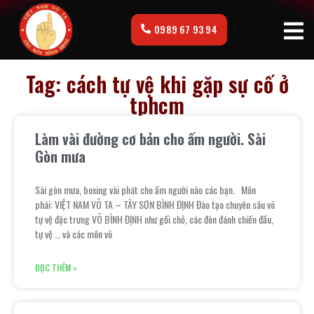
0989 67 93 94
Tag: cách tự vệ khi gặp sự cố ở
tphcm
Làm vài đường cơ bản cho ấm người. Sài
Gòn mưa
Sài gòn mưa, boxing vài phát cho ấm người nào các bạn. Môn
phái: VIỆT NAM VÕ TA – TÂY SƠN BÌNH ĐỊNH Đào tạo chuyên sâu võ
tự vệ đặc trưng VÕ BÌNH ĐỊNH như gối chỏ, các đòn đánh chiến đầu,
tự vệ … và các môn võ
ĐỌC THÊM »