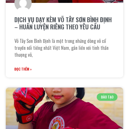
DỊCH VỤ DẠY KÈM VÕ TÂY SƠN BÌNH ĐỊNH
– HUẤN LUYỆN RIÊNG THEO YÊU CẦU
Võ Tây Sơn Bình Định là một trong những dòng võ cổ
truyền nổi tiếng nhất Việt Nam, gắn liền với tinh thần
thượng võ,
ĐỌC THÊM »
ĐÀO TẠO