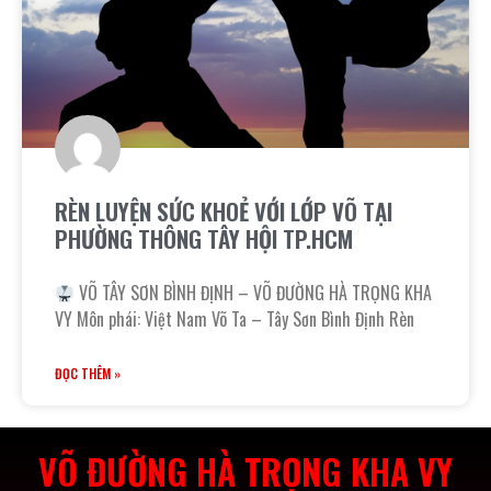
RÈN LUYỆN SỨC KHOẺ VỚI LỚP VÕ TẠI
PHƯỜNG THÔNG TÂY HỘI TP.HCM
VÕ TÂY SƠN BÌNH ĐỊNH – VÕ ĐƯỜNG HÀ TRỌNG KHA
VY Môn phái: Việt Nam Võ Ta – Tây Sơn Bình Định Rèn
ĐỌC THÊM »
VÕ ĐƯỜNG HÀ TRỌNG KHA VY