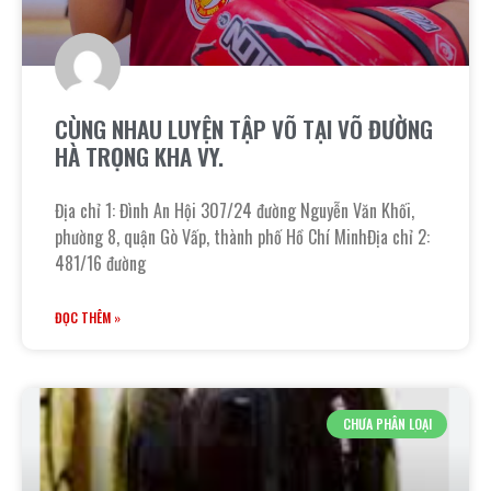
CÙNG NHAU LUYỆN TẬP VÕ TẠI VÕ ĐƯỜNG
HÀ TRỌNG KHA VY.
Địa chỉ 1: Đình An Hội 307/24 đường Nguyễn Văn Khối,
phường 8, quận Gò Vấp, thành phố Hồ Chí MinhĐịa chỉ 2:
481/16 đường
ĐỌC THÊM »
CHƯA PHÂN LOẠI