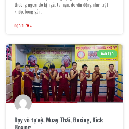
thương ngoại do bị ngã, tai nạn, do vận động như: trật
khớp, bong gân,
ĐỌC THÊM »
ĐÀO TẠO
Dạy võ tự vệ, Muay Thái, Boxing, Kick
Boxing.