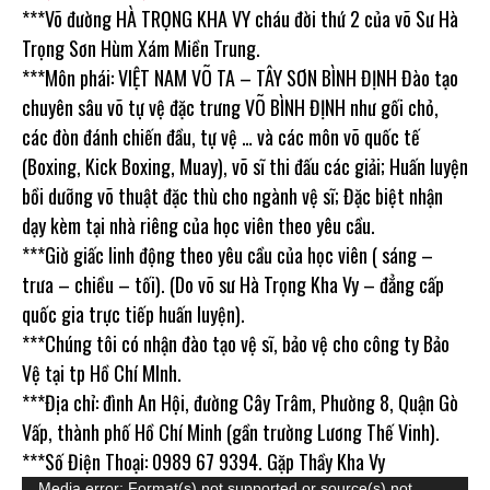
***Võ đường HÀ TRỌNG KHA VY cháu đời thứ 2 của võ Sư Hà
Trọng Sơn Hùm Xám Miền Trung.
***Môn phái: VIỆT NAM VÕ TA – TÂY SƠN BÌNH ĐỊNH Đào tạo
chuyên sâu võ tự vệ đặc trưng VÕ BÌNH ĐỊNH như gối chỏ,
các đòn đánh chiến đầu, tự vệ … và các môn võ quốc tế
(Boxing, Kick Boxing, Muay), võ sĩ thi đấu các giải; Huấn luyện
bồi dưỡng võ thuật đặc thù cho ngành vệ sĩ; Đặc biệt nhận
dạy kèm tại nhà riêng của học viên theo yêu cầu.
***Giờ giấc linh động theo yêu cầu của học viên ( sáng –
trưa – chiều – tối). (Do võ sư Hà Trọng Kha Vy – đẳng cấp
quốc gia trực tiếp huấn luyện).
***Chúng tôi có nhận đào tạo vệ sĩ, bảo vệ cho công ty Bảo
Vệ tại tp Hồ Chí MInh.
***Địa chỉ: đình An Hội, đường Cây Trâm, Phường 8, Quận Gò
Vấp, thành phố Hồ Chí Minh (gần trường Lương Thế Vinh).
***Số Điện Thoại: 0989 67 9394. Gặp Thầy Kha Vy
Media error: Format(s) not supported or source(s) not