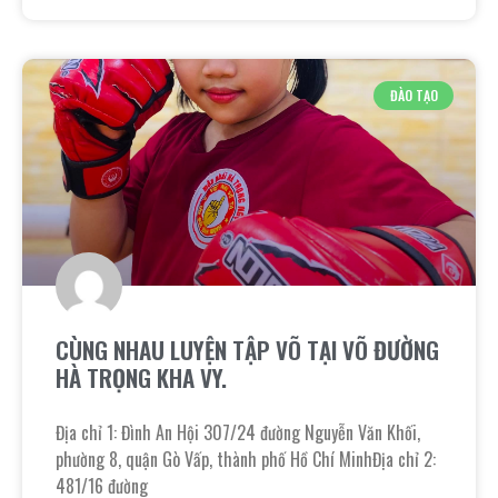
ĐÀO TẠO
CÙNG NHAU LUYỆN TẬP VÕ TẠI VÕ ĐƯỜNG
HÀ TRỌNG KHA VY.
Địa chỉ 1: Đình An Hội 307/24 đường Nguyễn Văn Khối,
phường 8, quận Gò Vấp, thành phố Hồ Chí MinhĐịa chỉ 2:
481/16 đường