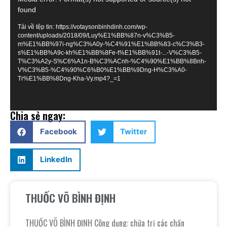
Trình
found
chơi
Video
Tải về tệp tin: https://votaysonbinhdinh.com/wp-
content/uploads/2018/09/Luy%E1%BB%87n-v%C3%B5-
m%E1%BB%97i-ng%C3%A0y-%C4%91%E1%BB%83-c%C3%B3-
s%E1%BB%A9c-kh%E1%BB%8Fe-t%E1%BB%91t-...-V%C3%B5-
T%C3%A2y-S%C6%A1n-B%C3%ACnh-%C4%90%E1%BB%8Bnh-
V%C3%B5-%C4%90%C6%B0%E1%BB%9Dng-H%C3%A0-
Tr%E1%BB%8Dng-Kha-Vy.mp4?_=1
Chia sẻ ngay:
Facebook
Twitter
LinkedIn
THUỐC VÕ BÌNH ĐỊNH
THUỐC VÕ BÌNH ĐỊNH Công dụng: chữa trị các chấn