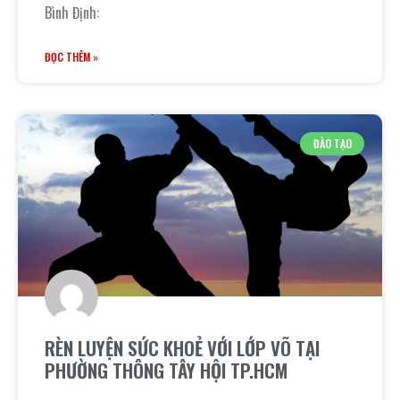
Bình Định:
ĐỌC THÊM »
ĐÀO TẠO
RÈN LUYỆN SỨC KHOẺ VỚI LỚP VÕ TẠI
PHƯỜNG THÔNG TÂY HỘI TP.HCM