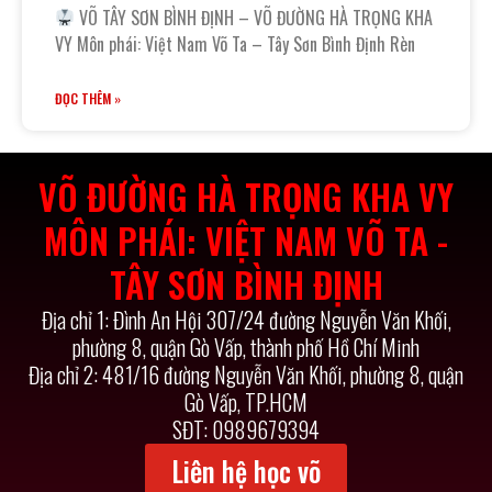
VÕ TÂY SƠN BÌNH ĐỊNH – VÕ ĐƯỜNG HÀ TRỌNG KHA
VY Môn phái: Việt Nam Võ Ta – Tây Sơn Bình Định Rèn
ĐỌC THÊM »
VÕ ĐƯỜNG HÀ TRỌNG KHA VY
MÔN PHÁI: VIỆT NAM VÕ TA -
TÂY SƠN BÌNH ĐỊNH
Địa chỉ 1: Đình An Hội 307/24 đường Nguyễn Văn Khối,
phường 8, quận Gò Vấp, thành phố Hồ Chí Minh
Địa chỉ 2: 481/16 đường Nguyễn Văn Khối, phường 8, quận
Gò Vấp, TP.HCM
SĐT: 0989679394
Liên hệ học võ