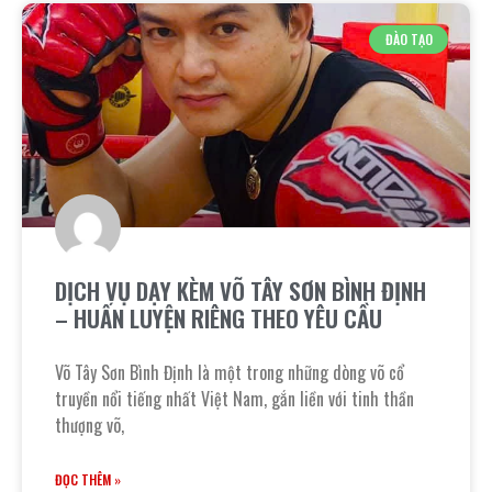
ĐÀO TẠO
DỊCH VỤ DẠY KÈM VÕ TÂY SƠN BÌNH ĐỊNH
– HUẤN LUYỆN RIÊNG THEO YÊU CẦU
Võ Tây Sơn Bình Định là một trong những dòng võ cổ
truyền nổi tiếng nhất Việt Nam, gắn liền với tinh thần
thượng võ,
ĐỌC THÊM »