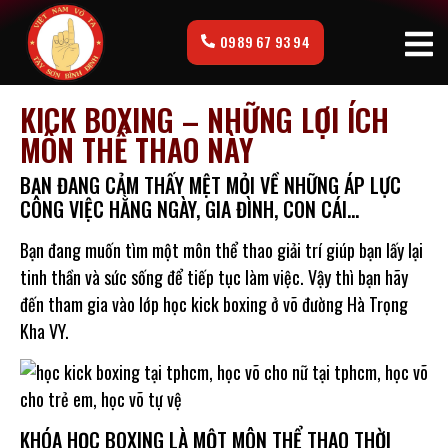
0989 67 93 94
KICK BOXING – NHỮNG LỢI ÍCH
MÔN THỂ THAO NÀY
BẠN ĐANG CẢM THẤY MỆT MỎI VỀ NHỮNG ÁP LỰC
CÔNG VIỆC HẰNG NGÀY, GIA ĐÌNH, CON CÁI…
Bạn đang muốn tìm một môn thể thao giải trí giúp bạn lấy lại
tinh thần và sức sống để tiếp tục làm việc. Vậy thì bạn hãy
đến tham gia vào lớp học kick boxing ở võ đường Hà Trọng
Kha VY.
KHÓA HỌC BOXING LÀ MỘT MÔN THỂ THAO THỜI