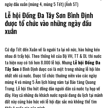
Lễ hội Đống Đa Tây Sơn Bình Định
được tổ chức vào những ngày đầu
xuân
Cứ dịp Tết đến Xuân về là người ta lại nô nức, hào hứng kéo
nhau đi trẩy hội. Theo thống kê của Bộ VH, TT & DL thì nước
ta hiện nay có tới hơn 8.000 lễ hội. Nhưng
Lễ hội Đống Đa
Tây Sơn
ở Bình Định được coi là một trong những lễ hội lớn
nhất nhì cả nước. Được tổ chức thường niên vào các ngày
mùng 4 và mùng 5 Âm lịch hàng năm tại Bảo tàng Quang
Trung. Lễ hội thu hút đông đảo người dân cả nước tụ họp về
đây. Hay cả những du khách nước ngoài đang du lịch tại mảnh
đất này cũng háo hức với lễ hội đặc sắc mà không thể tìm
thấy ở quốc gia của mình.