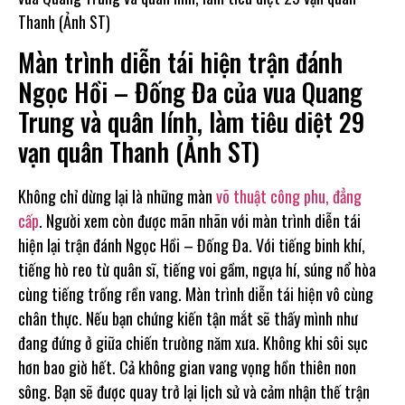
Màn trình diễn tái hiện trận đánh
Ngọc Hồi – Đống Đa của vua Quang
Trung và quân lính, làm tiêu diệt 29
vạn quân Thanh (Ảnh ST)
Không chỉ dừng lại là những màn
võ thuật công phu, đẳng
cấp
. Người xem còn được mãn nhãn với màn trình diễn tái
hiện lại trận đánh Ngọc Hồi – Đống Đa. Với tiếng binh khí,
tiếng hò reo từ quân sĩ, tiếng voi gầm, ngựa hí, súng nổ hòa
cùng tiếng trống rền vang. Màn trình diễn tái hiện vô cùng
chân thực. Nếu bạn chứng kiến tận mắt sẽ thấy mình như
đang đứng ở giữa chiến trường năm xưa. Không khi sôi sục
hơn bao giờ hết. Cả không gian vang vọng hồn thiên non
sông. Bạn sẽ được quay trở lại lịch sử và cảm nhận thế trận