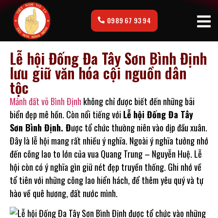
0989 67 93 94
Lễ hội Đống Đa Tây Sơn Bình Định
lưu giữ văn hóa cội nguồn dân
tộc
Mảnh đất võ Bình Định
không chỉ được biết đến những bãi
biển đẹp mê hồn. Còn nổi tiếng với
Lễ hội Đống Đa Tây
Sơn Bình Định. Đ
ược tổ chức thường niên vào dịp đầu xuân.
Đây là lễ hội mang rất nhiều ý nghĩa. Ngoài ý nghĩa tưởng nhớ
đến công lao to lớn của vua Quang Trung – Nguyễn Huệ. Lễ
hội còn có ý nghĩa gìn giữ nét đẹp truyền thống. Ghi nhớ về
tổ tiên với những công lao hiển hách, để thêm yêu quý và tự
hào về quê hương, đất nước mình.