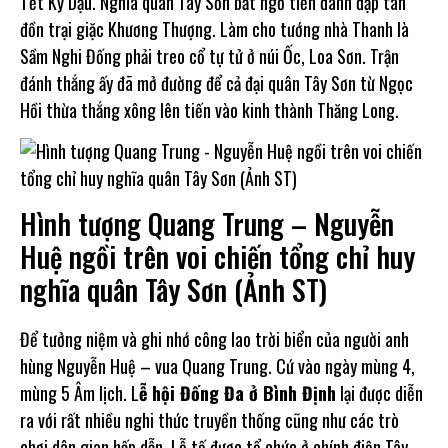
Tết Kỷ Dậu. Nghĩa quân Tây Sơn bất ngờ tiến đánh đập tan
đồn trại giặc Khương Thượng. Làm cho tướng nhà Thanh là
Sầm Nghi Đống phải treo cổ tự tử ở núi Ốc, Loa Sơn. Trận
đánh thắng ấy đã mở đường để cả đại quân Tây Sơn từ Ngọc
Hồi thừa thắng xông lên tiến vào kinh thành Thăng Long.
Hình tượng Quang Trung – Nguyễn
Huệ ngồi trên voi chiến tổng chỉ huy
nghĩa quân Tây Sơn (Ảnh ST)
Để tưởng niệm và ghi nhớ công lao trời biển của người anh
hùng Nguyễn Huệ – vua Quang Trung. Cứ vào ngày mùng 4,
mùng 5 Âm lịch. L
ễ hội Đống Đa ở Bình Định
lại được diễn
ra với rất nhiều nghi thức truyền thống cũng như các trò
chơi dân gian hấp dẫn. Lễ tế được tổ chức ở chính điện Tây