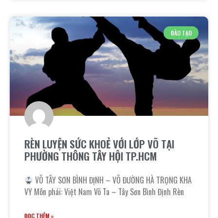
ĐÀO TẠO
RÈN LUYỆN SỨC KHOẺ VỚI LỚP VÕ TẠI
PHƯỜNG THÔNG TÂY HỘI TP.HCM
VÕ TÂY SƠN BÌNH ĐỊNH – VÕ ĐƯỜNG HÀ TRỌNG KHA
VY Môn phái: Việt Nam Võ Ta – Tây Sơn Bình Định Rèn
ĐỌC THÊM »