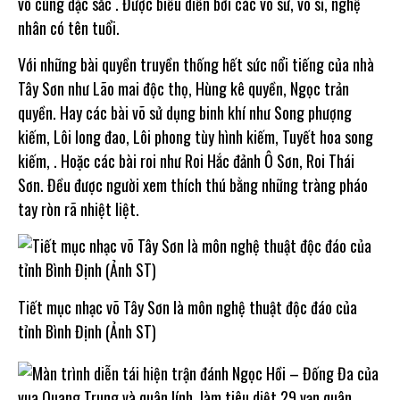
vô cùng đặc sắc . Được biểu diễn bởi các võ sư, võ sĩ, nghệ
nhân có tên tuổi.
Với những bài quyền truyền thống hết sức nổi tiếng của nhà
Tây Sơn như Lão mai độc thọ, Hùng kê quyền, Ngọc trản
quyền. Hay các bài võ sử dụng binh khí như Song phượng
kiếm, Lôi long đao, Lôi phong tùy hình kiếm, Tuyết hoa song
kiếm, . Hoặc các bài roi như Roi Hắc đảnh Ô Sơn, Roi Thái
Sơn. Đều được người xem thích thú bằng những tràng pháo
tay ròn rã nhiệt liệt.
Tiết mục nhạc võ Tây Sơn là môn nghệ thuật độc đáo của
tỉnh Bình Định (Ảnh ST)