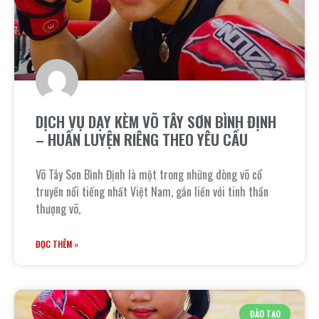
DỊCH VỤ DẠY KÈM VÕ TÂY SƠN BÌNH ĐỊNH
– HUẤN LUYỆN RIÊNG THEO YÊU CẦU
Võ Tây Sơn Bình Định là một trong những dòng võ cổ
truyền nổi tiếng nhất Việt Nam, gắn liền với tinh thần
thượng võ,
ĐỌC THÊM »
ĐÀO TẠO