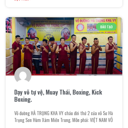
ĐÀO TẠO
Dạy võ tự vệ, Muay Thái, Boxing, Kick
Boxing.
Võ đường HÀ TRỌNG KHA VY cháu đời thứ 2 của võ Sư Hà
Trọng Sơn Hùm Xám Miền Trung. Môn phái: VIỆT NAM VÕ