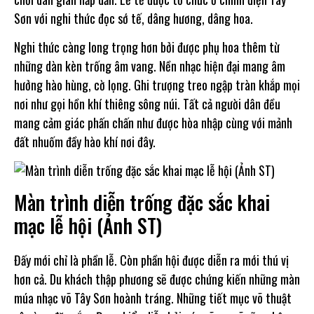
Sơn với nghi thức đọc sớ tế, dâng hương, dâng hoa.
Nghi thức càng long trọng hơn bởi được phụ hoa thêm từ
những dàn kèn trống âm vang. Nền nhạc hiện đại mang âm
hưởng hào hùng, cờ lọng. Ghi trượng treo ngập tràn khắp mọi
nơi như gọi hồn khí thiêng sông núi. Tất cả người dân đều
mang cảm giác phấn chấn như được hòa nhập cùng với mảnh
đất nhuốm đầy hào khí nơi đây.
Màn trình diễn trống đặc sắc khai
mạc lễ hội (Ảnh ST)
Đấy mới chỉ là phần lễ. Còn phần hội được diễn ra mới thú vị
hơn cả. Du khách thập phương sẽ được chứng kiến những màn
múa nhạc võ Tây Sơn hoành tráng. Những tiết mục võ thuật