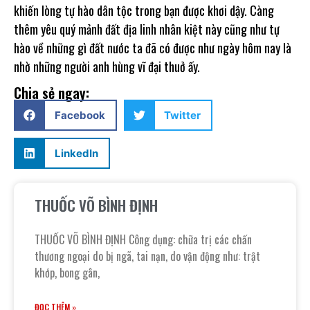
khiến lòng tự hào dân tộc trong bạn được khơi dậy. Càng
thêm yêu quý mảnh đất địa linh nhân kiệt này cũng như tự
hào về những gì đất nước ta đã có được như ngày hôm nay là
nhờ những người anh hùng vĩ đại thuở ấy.
Chia sẻ ngay:
Facebook
Twitter
LinkedIn
THUỐC VÕ BÌNH ĐỊNH
THUỐC VÕ BÌNH ĐỊNH Công dụng: chữa trị các chấn
thương ngoại do bị ngã, tai nạn, do vận động như: trật
khớp, bong gân,
ĐỌC THÊM »