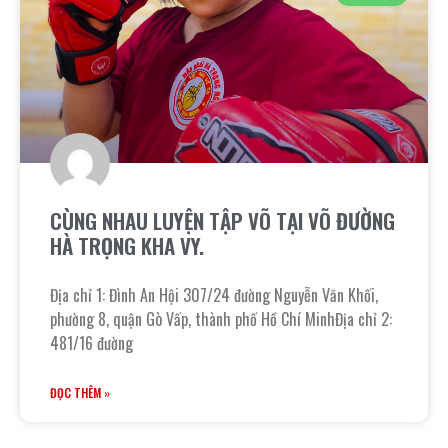
CÙNG NHAU LUYỆN TẬP VÕ TẠI VÕ ĐƯỜNG
HÀ TRỌNG KHA VY.
Địa chỉ 1: Đình An Hội 307/24 đường Nguyễn Văn Khối,
phường 8, quận Gò Vấp, thành phố Hồ Chí MinhĐịa chỉ 2:
481/16 đường
ĐỌC THÊM »