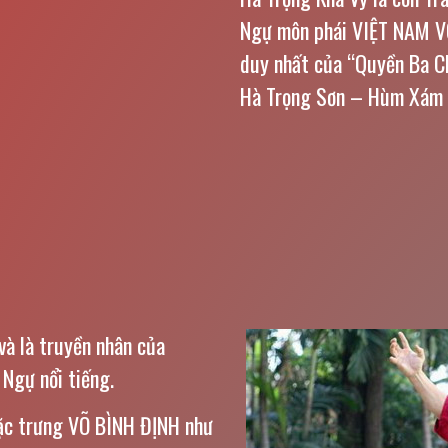
Ngự môn phái VIỆT NAM V
duy nhất của “Quyền Ba Ch
Hà Trọng Sơn – Hùm Xám 
và là truyền nhân của
Ngự nổi tiếng.
đặc trưng VÕ BÌNH ĐỊNH như