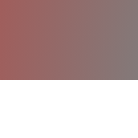
KHA VY
Y SƠN BÌNH ĐỊNH