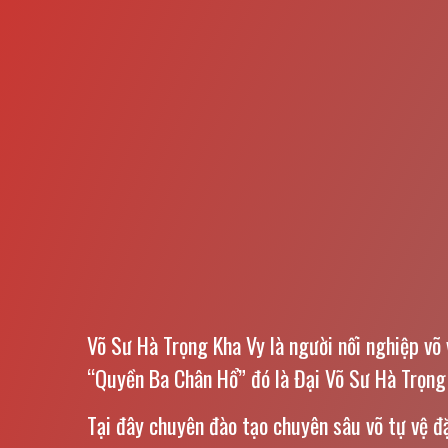
Võ Sư Hà Trọng Kha Vy là người nối nghiệp võ 
“Quyền Ba Chân Hổ” đó là Đại Võ Sư Hà Trọng 
Tại đây chuyên đào tạo chuyên sâu võ tự vệ 