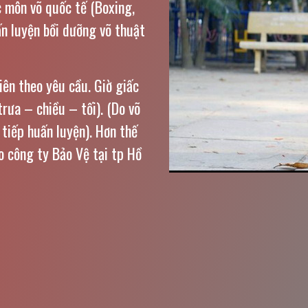
c môn võ quốc tế (Boxing,
ấn luyện bồi dưỡng võ thuật
iên theo yêu cầu. Giờ giấc
trưa – chiều – tối). (Do võ
tiếp huấn luyện). Hơn thế
ho công ty Bảo Vệ tại tp Hồ