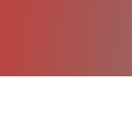
VÕ ĐƯỜNG HÀ TRỌNG 
MÔN PHÁI: VIỆT NAM VÕ TA - TÂ