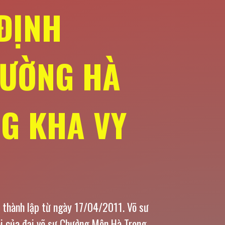
ĐỊNH
ĐƯỜNG HÀ
G KHA VY
 thành lập từ ngày 17/04/2011. Võ sư
ai của đại võ sư Chưởng Môn Hà Trọng