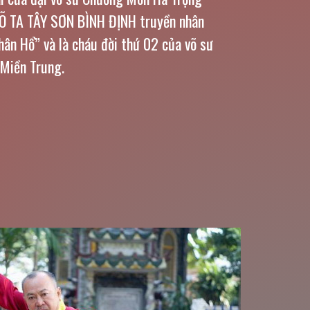
Õ TA TÂY SƠN BÌNH ĐỊNH truyền nhân
ân Hổ” và là cháu đời thứ 02 của võ sư
Miền Trung.