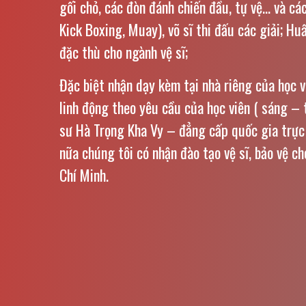
gối chỏ, các đòn đánh chiến đầu, tự vệ… và cá
Kick Boxing, Muay), võ sĩ thi đấu các giải; Hu
đặc thù cho ngành vệ sĩ;
Đặc biệt nhận dạy kèm tại nhà riêng của học v
linh động theo yêu cầu của học viên ( sáng – 
sư Hà Trọng Kha Vy – đẳng cấp quốc gia trực 
nữa chúng tôi có nhận đào tạo vệ sĩ, bảo vệ c
Chí Minh.