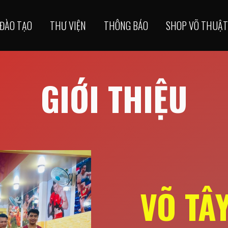
ĐÀO TẠO
THƯ VIỆN
THÔNG BÁO
SHOP VÕ THUẬT
GIỚI THIỆU
VÕ TÂ