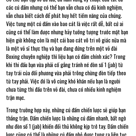
các cú đấm nhưng có thể bạn vẫn chưa có đủ kinh nghiệm,
vẫn chưa biết cách để phát huy hết tiềm năng của chúng.
Việc tung một cú đấm vào bao cát là việc rất dễ, bất cứ ai
cũng có thể làm được nhưng hãy tưởng tượng trước mặt bạn
hiện giờ không còn là một cái bao cát vô tri vô giác nữa mà
là một võ sĩ thực thụ và bạn đang đứng trên một võ đài
Boxing chuyên nghiệp thì liệu bạn có đấm chính xác? Trong
khi thi đấu bạn vừa phải cố gắng tránh né đòn số 1 (jab) từ
tay trái của đối phương vừa phải trông chừng đòn tiếp theo
từ tay phải. Việc đó là vô cùng khó khăn nếu bạn là người
chưa từng thi đấu trên võ đài, chưa có nhiều kinh nghiệm
trận mạc.
Trong trường hợp này, những cú đấm chiến lược sẽ giúp bạn
thắng trận. Đấm chiến lược là những cú đấm nhanh, bất ngờ
như đòn số 1 (jab) khiến đối thủ không kịp trở tay. Đấm chiến
lược cũng có thể là những cú đấm nhỏ được tung ra liên tục