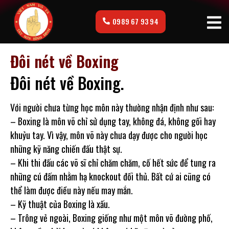
0989 67 93 94
Đôi nét về Boxing
Đôi nét về Boxing.
Với người chưa từng học môn này thường nhận định như sau:
– Boxing là môn võ chỉ sử dụng tay, không đá, không gối hay
khuỷu tay. Vì vậy, môn võ này chưa dạy được cho người học
những kỹ năng chiến đấu thật sự.
– Khi thi đấu các võ sĩ chỉ chăm chăm, cố hết sức để tung ra
những cú đấm nhằm hạ knockout đối thủ. Bất cứ ai cũng có
thể làm được điều này nếu may mắn.
– Kỹ thuật của Boxing là xấu.
– Trông vẻ ngoài, Boxing giống như một môn võ đường phố,