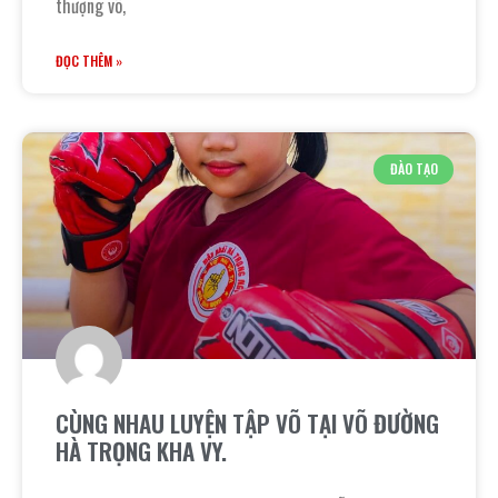
thượng võ,
ĐỌC THÊM »
ĐÀO TẠO
CÙNG NHAU LUYỆN TẬP VÕ TẠI VÕ ĐƯỜNG
HÀ TRỌNG KHA VY.