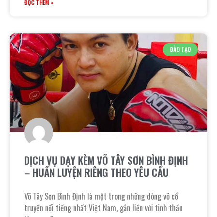
ĐỌC THÊM »
ĐÀO TẠO
DỊCH VỤ DẠY KÈM VÕ TÂY SƠN BÌNH ĐỊNH
– HUẤN LUYỆN RIÊNG THEO YÊU CẦU
Võ Tây Sơn Bình Định là một trong những dòng võ cổ
truyền nổi tiếng nhất Việt Nam, gắn liền với tinh thần