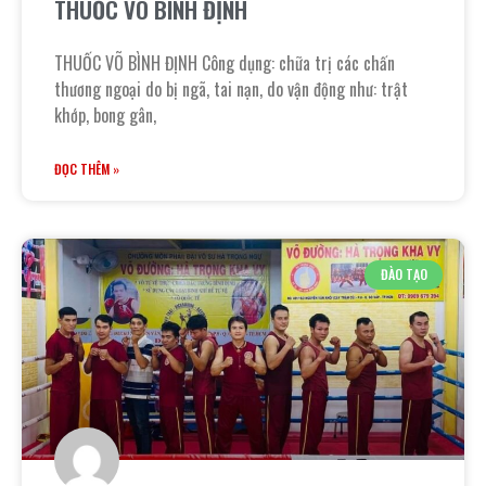
THUỐC VÕ BÌNH ĐỊNH
THUỐC VÕ BÌNH ĐỊNH Công dụng: chữa trị các chấn
thương ngoại do bị ngã, tai nạn, do vận động như: trật
khớp, bong gân,
ĐỌC THÊM »
ĐÀO TẠO