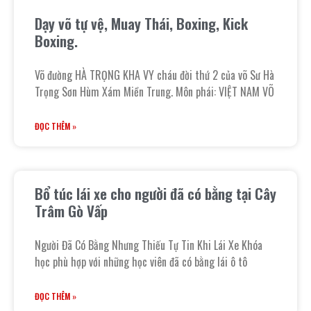
Dạy võ tự vệ, Muay Thái, Boxing, Kick
Boxing.
Võ đường HÀ TRỌNG KHA VY cháu đời thứ 2 của võ Sư Hà
Trọng Sơn Hùm Xám Miền Trung. Môn phái: VIỆT NAM VÕ
ĐỌC THÊM »
Bổ túc lái xe cho người đã có bằng tại Cây
Trâm Gò Vấp
Người Đã Có Bằng Nhưng Thiếu Tự Tin Khi Lái Xe Khóa
học phù hợp với những học viên đã có bằng lái ô tô
ĐỌC THÊM »