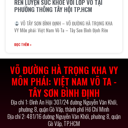
RÈN LUYỆN SỨC KHOẺ VỚI LỚP VÕ TẠI
PHƯỜNG THÔNG TÂY HỘI TP.HCM
VÕ TÂY SƠN BÌNH ĐỊNH – VÕ ĐƯỜNG HÀ TRỌNG KHA
VY Môn phái: Việt Nam Võ Ta – Tây Sơn Bình Định Rèn
ĐỌC THÊM »
VÕ ĐƯỜNG HÀ TRỌNG KHA VY
MÔN PHÁI: VIỆT NAM VÕ TA -
TÂY SƠN BÌNH ĐỊNH
Địa chỉ 1: Đình An Hội 307/24 đường Nguyễn Văn Khối,
phường 8, quận Gò Vấp, thành phố Hồ Chí Minh
Địa chỉ 2: 481/16 đường Nguyễn Văn Khối, phường 8, quận
Gò Vấp, TP.HCM