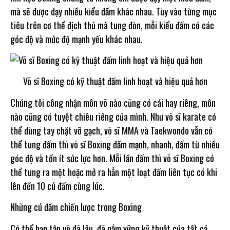
mà sẽ được dạy nhiều kiểu đấm khác nhau. Tùy vào từng mục
tiêu trên cơ thể địch thủ mà tung đòn, mỗi kiểu đấm có các
góc độ và mức độ mạnh yếu khác nhau.
Võ sĩ Boxing có kỹ thuật đấm linh hoạt và hiệu quả hơn
Chúng tôi công nhận môn võ nào cũng có cái hay riêng, môn
nào cũng có tuyệt chiêu riêng của mình. Như võ sĩ karate có
thể dùng tay chặt vỡ gạch, võ sĩ MMA và Taekwondo vẫn có
thể tung đấm thì võ sĩ Boxing đấm mạnh, nhanh, đấm từ nhiều
góc độ và tốn ít sức lực hơn. Mỗi lần đấm thì võ sĩ Boxing có
thể tung ra một hoặc mở ra hẳn một loạt đấm liên tục có khi
lên đến 10 cú đấm cùng lúc.
Những cú đấm chiến lược trong Boxing
Có thể bạn tập võ đã lâu, đã nắm vững kỹ thuật của tất cả