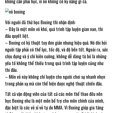
không cần phải học, vì nó không có kỹ năng gì cả.
Với người đã thử học Boxing thì nhận định:
– Đây là một môn võ khó, quá trình tập luyện gian nan, thi
đấu quyết liệt.
– Boxing có kỹ thuật tuy đơn giản nhưng hiệu quả. Nó đòi hỏi
người tập phải có thể lực, tốc độ, và độ bền tốt. Ngoài ra, sức
chịu đựng và ý chí kiên cường, không dễ dàng từ bỏ là những
yếu tố không thể thiếu trong quá trình tập luyện cũng như
thi đấu.
– Môn võ này không chỉ luyện cho người chơi sự nhanh nhẹn
trong phản xạ mà còn thể hiện được nghệ thuật chiến đấu.
Tất cả vận động viên của tất cả các môn thể thao đều nên
học Boxing như là một môn bổ trợ cho môn chính của mình,
đặc biệt là các võ sĩ võ tự do MMA. Vì Boxing giúp gia tăng