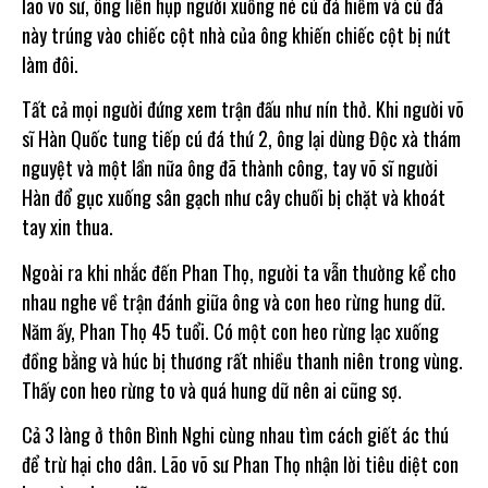
lão võ sư, ông liền hụp người xuống né cú đá hiểm và cú đá
này trúng vào chiếc cột nhà của ông khiến chiếc cột bị nứt
làm đôi.
Tất cả mọi người đứng xem trận đấu như nín thở. Khi người võ
sĩ Hàn Quốc tung tiếp cú đá thứ 2, ông lại dùng Độc xà thám
nguyệt và một lần nữa ông đã thành công, tay võ sĩ người
Hàn đổ gục xuống sân gạch như cây chuối bị chặt và khoát
tay xin thua.
Ngoài ra khi nhắc đến Phan Thọ, người ta vẫn thường kể cho
nhau nghe về trận đánh giữa ông và con heo rừng hung dữ.
Năm ấy, Phan Thọ 45 tuổi. Có một con heo rừng lạc xuống
đồng bằng và húc bị thương rất nhiều thanh niên trong vùng.
Thấy con heo rừng to và quá hung dữ nên ai cũng sợ.
Cả 3 làng ở thôn Bình Nghi cùng nhau tìm cách giết ác thú
để trừ hại cho dân. Lão võ sư Phan Thọ nhận lời tiêu diệt con