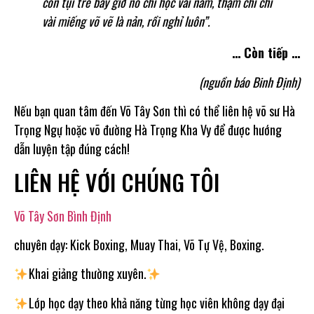
còn tụi trẻ bây giờ nó chỉ học vài năm, thậm chí chỉ
vài miếng võ vẽ là nản, rồi nghỉ luôn”.
… Còn tiếp …
(nguồn báo Binh Định)
Nếu bạn quan tâm đến Võ Tây Sơn thì có thể liên hệ võ sư Hà
Trọng Ngự hoặc võ đường Hà Trọng Kha Vy để được hướng
dẫn luyện tập đúng cách!
LIÊN HỆ VỚI CHÚNG TÔI
Võ Tây Sơn Bình Định
chuyên dạy: Kick Boxing, Muay Thai, Võ Tự Vệ, Boxing.
Khai giảng thường xuyên.
Lớp học dạy theo khả năng từng học viên không dạy đại