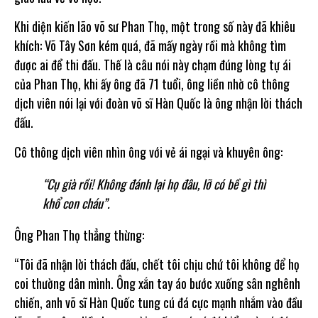
Khi diện kiến lão võ sư Phan Thọ, một trong số này đã khiêu
khích: Võ Tây Sơn kém quá, đã mấy ngày rồi mà không tìm
được ai để thi đấu. Thế là câu nói này chạm đúng lòng tự ái
của Phan Thọ, khi ấy ông đã 71 tuổi, ông liền nhờ cô thông
dịch viên nói lại với đoàn võ sĩ Hàn Quốc là ông nhận lời thách
đấu.
Cô thông dịch viên nhìn ông với vẻ ái ngại và khuyên ông:
“Cụ già rồi! Không đánh lại họ đâu, lỡ có bề gì thì
khổ con cháu”.
Ông Phan Thọ thẳng thừng:
“Tôi đã nhận lời thách đấu, chết tôi chịu chứ tôi không để họ
coi thường dân mình. Ông xắn tay áo bước xuống sân nghênh
chiến, anh võ sĩ Hàn Quốc tung cú đá cực mạnh nhắm vào đầu