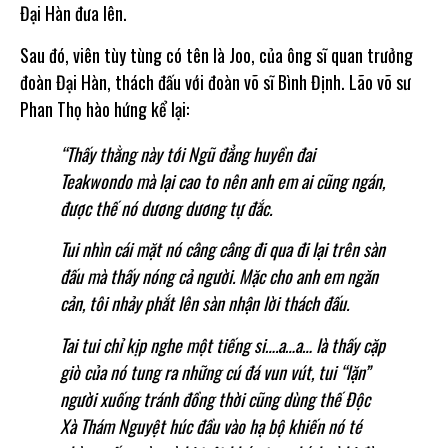
Đại Hàn đưa lên.
Sau đó, viên tùy tùng có tên là Joo, của ông sĩ quan trưởng
đoàn Đại Hàn, thách đấu với đoàn võ sĩ Bình Định. Lão võ sư
Phan Thọ hào hứng kể lại:
“Thấy thằng này tới Ngũ đẳng huyền đai
Teakwondo mà lại cao to nên anh em ai cũng ngán,
được thế nó dương dương tự đắc.
Tui nhìn cái mặt nó câng câng đi qua đi lại trên sàn
đấu mà thấy nóng cả người. Mặc cho anh em ngăn
cản, tôi nhảy phắt lên sàn nhận lời thách đấu.
Tai tui chỉ kịp nghe một tiếng si….a…a… là thấy cặp
giò của nó tung ra những cú đá vun vút, tui “lặn”
người xuống tránh đồng thời cũng dùng thế Độc
Xà Thám Nguyệt húc đầu vào hạ bộ khiến nó té