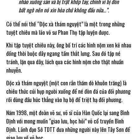
nhào xuống sàn và bị trật khớp tay, chính vì bị đòn
bất ngờ nên nó xin hòa chứ không đấu nữa…”.
Có thể nói thế “Độc xà thám nguyệt” là một trong những
tuyệt chiêu mà lão võ sư Phan Thọ tập luyện được.
Khi tập tuyệt chiêu này, ông bố trí các hình nộm xen kẽ nhau
đồng thời buộc dây ngang tầm thắt lưng. Sau đó tập né
tránh, lặn qua dây, lách qua các hình nộm cho thật nhuần
nhuyễn.
Độc xà thám nguyệt (một con rắn thăm dò khuôn trăng) là
chiêu thức cúi hụp người xuống để né đòn đá của đối phương
rồi dùng đầu húc thẳng vào hạ bộ để triệt hạ đối phương.
Năm 1998, một đoàn võ sư, võ sĩ của Hàn Quốc lại sang Bình
Định với mong muốn “giao lưu, học hỏi” võ cổ truyền Bình
Định. Lãnh đạo Sở TDTT đưa những người này lên Tây Sơn để
giao lưu về võ học.