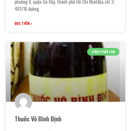
phường 8, quận Gò Vấp, thành phố Hồ Chí MinhĐịa chỉ 2:
481/16 đường
ĐỌC THÊM »
CHƯA PHÂN LOẠI
Thuốc Võ Bình Định