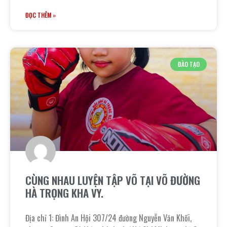
ĐỌC THÊM »
ĐÀO TẠO
CÙNG NHAU LUYỆN TẬP VÕ TẠI VÕ ĐƯỜNG
HÀ TRỌNG KHA VY.
Địa chỉ 1: Đình An Hội 307/24 đường Nguyễn Văn Khối,