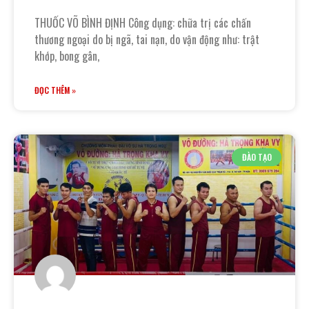
THUỐC VÕ BÌNH ĐỊNH Công dụng: chữa trị các chấn
thương ngoại do bị ngã, tai nạn, do vận động như: trật
khớp, bong gân,
ĐỌC THÊM »
ĐÀO TẠO