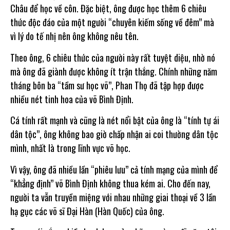
Châu để học về côn. Đặc biệt, ông được học thêm 6 chiêu
thức độc đáo của một người “chuyên kiếm sống về đêm” mà
vì lý do tế nhị nên ông không nêu tên.
Theo ông, 6 chiêu thức của người này rất tuyệt diệu, nhờ nó
mà ông đã giành được không ít trận thắng. Chính những năm
tháng bôn ba “tầm sư học võ”, Phan Thọ đã tập hợp được
nhiều nét tinh hoa của võ Bình Định.
Cá tính rất mạnh và cũng là nét nổi bật của ông là “tính tự ái
dân tộc”, ông không bao giờ chấp nhận ai coi thường dân tộc
mình, nhất là trong lĩnh vực võ học.
Vì vậy, ông đã nhiều lần “phiêu lưu” cả tính mạng của mình để
“khẳng định” võ Bình Định không thua kém ai. Cho đến nay,
người ta vẫn truyền miệng với nhau những giai thoại về 3 lần
hạ gục các võ sĩ Đại Hàn (Hàn Quốc) của ông.