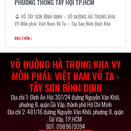
PHƯỜNG THÔNG TÂY HỘI TP.HCM
VÕ TÂY SƠN BÌNH ĐỊNH – VÕ ĐƯỜNG HÀ TRỌNG KHA
VY Môn phái: Việt Nam Võ Ta – Tây Sơn Bình Định Rèn
ĐỌC THÊM »
VÕ ĐƯỜNG HÀ TRỌNG KHA VY
MÔN PHÁI: VIỆT NAM VÕ TA -
TÂY SƠN BÌNH ĐỊNH
Địa chỉ 1: Đình An Hội 307/24 đường Nguyễn Văn Khối,
phường 8, quận Gò Vấp, thành phố Hồ Chí Minh
Địa chỉ 2: 481/16 đường Nguyễn Văn Khối, phường 8, quận
Gò Vấp, TP.HCM
SĐT: 0989679394