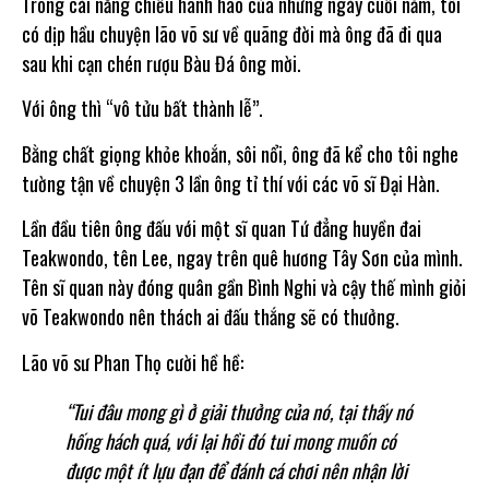
Trong cái nắng chiều hanh hao của những ngày cuối năm, tôi
có dịp hầu chuyện lão võ sư về quãng đời mà ông đã đi qua
sau khi cạn chén rượu Bàu Đá ông mời.
Với ông thì “vô tửu bất thành lễ”.
Bằng chất giọng khỏe khoắn, sôi nổi, ông đã kể cho tôi nghe
tường tận về chuyện 3 lần ông tỉ thí với các võ sĩ Đại Hàn.
Lần đầu tiên ông đấu với một sĩ quan Tứ đẳng huyền đai
Teakwondo, tên Lee, ngay trên quê hương Tây Sơn của mình.
Tên sĩ quan này đóng quân gần Bình Nghi và cậy thế mình giỏi
võ Teakwondo nên thách ai đấu thắng sẽ có thưởng.
Lão võ sư Phan Thọ cười hề hề:
“Tui đâu mong gì ở giải thưởng của nó, tại thấy nó
hống hách quá, với lại hồi đó tui mong muốn có
được một ít lựu đạn để đánh cá chơi nên nhận lời