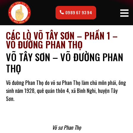
0989 67 93 94
CÁC LÒ VÕ TÂY SƠN – PHẦN 1 –
VÕ ĐƯỜNG PHAN THỌ
VÕ TÂY SƠN – VÕ ĐƯỜNG PHAN
THỌ
Võ đường Phan Thọ do võ sư Phan Thọ làm chủ môn phái, ông
sinh năm 1928, quê quán thôn 4, xã Bình Nghi, huyện Tây
Sơn.
Võ sư Phan Thọ