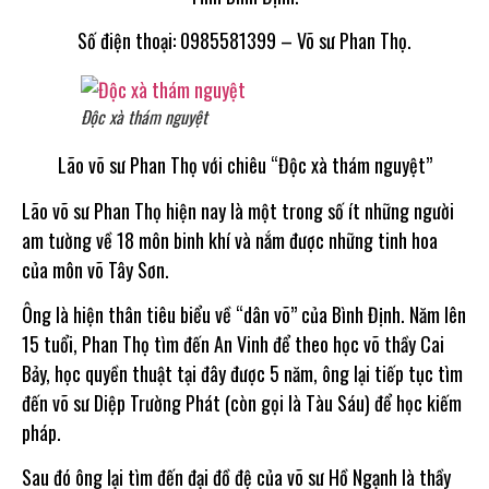
Số điện thoại: 0985581399 – Võ sư Phan Thọ.
Độc xà thám nguyệt
Lão võ sư Phan Thọ với chiêu “Độc xà thám nguyệt”
Lão võ sư Phan Thọ hiện nay là một trong số ít những người
am tường về 18 môn binh khí và nắm được những tinh hoa
của môn võ Tây Sơn.
Ông là hiện thân tiêu biểu về “dân võ” của Bình Định. Năm lên
15 tuổi, Phan Thọ tìm đến An Vinh để theo học võ thầy Cai
Bảy, học quyền thuật tại đây được 5 năm, ông lại tiếp tục tìm
đến võ sư Diệp Trường Phát (còn gọi là Tàu Sáu) để học kiếm
pháp.
Sau đó ông lại tìm đến đại đồ đệ của võ sư Hồ Ngạnh là thầy