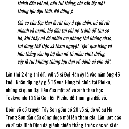
thách đấu với nó, nếu tui thắng, chỉ cần lấy một
thùng lựu đạn thôi. Nó đồng ý.
Cái võ của Đại Hàn là rất hay ở cặp chân, nó đá rất
nhanh và mạnh, lúc đầu tui chỉ né tránh để tìm sơ
hở, khi thấy nó đá nhiều mà phòng thủ không chắc,
tui dùng thế Độc xà thám nguyệt “lặn” qua háng và
húc thẳng vào hạ bộ làm nó té nhào chết điếng,
vậy là tui khiêng thùng lựu đạn về đánh cá cho đã”.
Lần thứ 2 ông thi đấu với võ sĩ Đại Hàn ấy là vào năm ông 46
tuổi. Nhân dịp ngày giỗ Tổ vua Hùng tổ chức tại Pleiku,
những sĩ quan Đại Hàn đưa một số võ sinh theo học
Teakwondo từ Sài Gòn lên Pleiku để tham gia đấu võ.
Đoàn võ cổ truyền Tây Sơn gồm có 20 võ sĩ, do võ sư Hà
Trọng Sơn dẫn dầu cũng được mời lên tham gia. Lần lượt các
võ sĩ của Bình Định đã giành chiến thắng trước các võ sĩ do