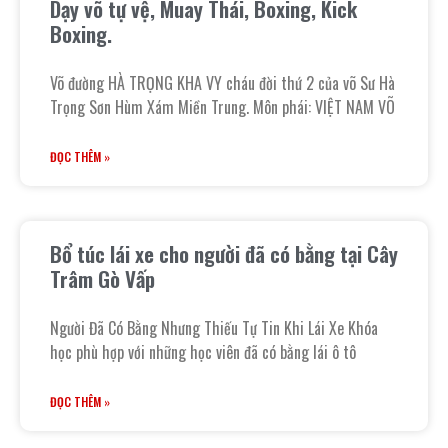
Dạy võ tự vệ, Muay Thái, Boxing, Kick
Boxing.
Võ đường HÀ TRỌNG KHA VY cháu đời thứ 2 của võ Sư Hà
Trọng Sơn Hùm Xám Miền Trung. Môn phái: VIỆT NAM VÕ
ĐỌC THÊM »
Bổ túc lái xe cho người đã có bằng tại Cây
Trâm Gò Vấp
Người Đã Có Bằng Nhưng Thiếu Tự Tin Khi Lái Xe Khóa
học phù hợp với những học viên đã có bằng lái ô tô
ĐỌC THÊM »