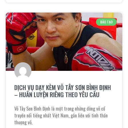
ĐÀO TẠO
DỊCH VỤ DẠY KÈM VÕ TÂY SƠN BÌNH ĐỊNH
– HUẤN LUYỆN RIÊNG THEO YÊU CẦU
Võ Tây Sơn Bình Định là một trong những dòng võ cổ
truyền nổi tiếng nhất Việt Nam, gắn liền với tinh thần
thượng võ,