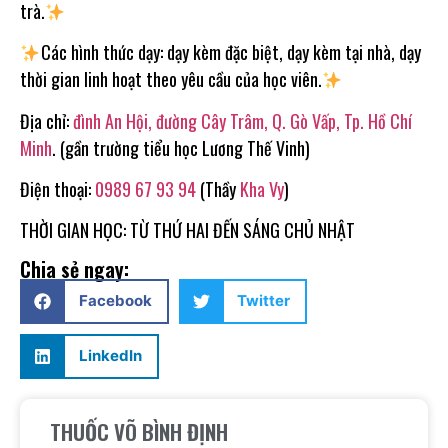
trà.
Các hình thức dạy: dạy kèm đặc biệt, dạy kèm tại nhà, dạy
thời gian linh hoạt theo yêu cầu của học viên.
Địa chỉ:
đình An Hội, đường Cây Trâm, Q. Gò Vấp, Tp. Hồ Chí
Minh
. (gần trường tiểu học Lương Thế Vinh)
Điện thoại:
0989 67 93 94
(Thầy
Kha Vy
)
THỜI GIAN HỌC: TỪ THỨ HAI ĐẾN SÁNG CHỦ NHẬT
Chia sẻ ngay:
Facebook
Twitter
LinkedIn
THUỐC VÕ BÌNH ĐỊNH