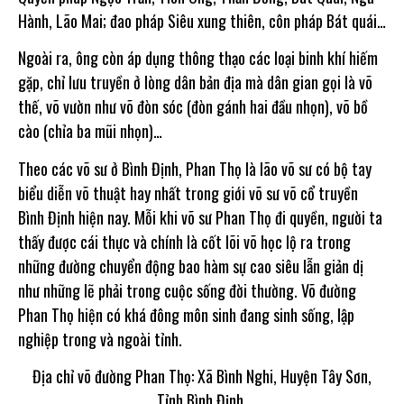
Hành, Lão Mai; đao pháp Siêu xung thiên, côn pháp Bát quái…
Ngoài ra, ông còn áp dụng thông thạo các loại binh khí hiếm
gặp, chỉ lưu truyền ở lòng dân bản địa mà dân gian gọi là võ
thế, võ vườn như võ đòn sóc (đòn gánh hai đầu nhọn), võ bồ
cào (chỉa ba mũi nhọn)…
Theo các võ sư ở Bình Định, Phan Thọ là lão võ sư có bộ tay
biểu diễn võ thuật hay nhất trong giới võ sư võ cổ truyền
Bình Định hiện nay. Mỗi khi võ sư Phan Thọ đi quyền, người ta
thấy được cái thực và chính là cốt lõi võ học lộ ra trong
những đường chuyển động bao hàm sự cao siêu lẫn giản dị
như những lẽ phải trong cuộc sống đời thường. Võ đường
Phan Thọ hiện có khá đông môn sinh đang sinh sống, lập
nghiệp trong và ngoài tỉnh.
Địa chỉ võ đường Phan Thọ: Xã Bình Nghi, Huyện Tây Sơn,
Tỉnh Bình Định.