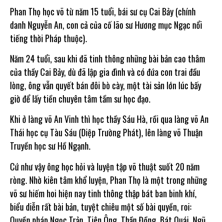
Phan Thọ học võ từ năm 15 tuổi, bái sư cụ Cai Bảy (chính
danh Nguyễn An, con cả của cố lão sư Hương mục Ngạc nổi
tiếng thời Pháp thuộc).
Năm 24 tuổi, sau khi đã tinh thông những bài bản cao thâm
của thầy Cai Bảy, dù đã lập gia đình và có đứa con trai đầu
lòng, ông vẫn quyết bán đôi bò cày, một tài sản lớn lúc bấy
giờ để lấy tiền chuyên tâm tầm sư học đạo.
Khi ở làng võ An Vinh thì học thầy Sáu Hà, rồi qua làng võ An
Thái học cụ Tàu Sáu (Diệp Trường Phát), lên làng võ Thuận
Truyền học sư Hồ Ngạnh.
Cứ như vậy ông học hỏi và luyện tập võ thuật suốt 20 năm
ròng. Nhờ kiên tâm khổ luyện, Phan Thọ là một trong những
võ sư hiếm hoi hiện nay tinh thông thập bát ban binh khí,
biểu diễn rất bài bản, tuyệt chiêu một số bài quyền, roi:
Quyền pháp Ngọc Trản, Tiên Ông, Thần Đồng, Bát Quái, Ngũ