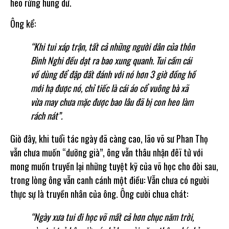
heo rừng hung dữ.
Ông kể:
“Khi tui xáp trận, tất cả những người dân của thôn
Bình Nghi đều dạt ra bao xung quanh. Tui cầm cái
vồ dùng để đập đất đánh với nó hơn 3 giờ đồng hồ
mới hạ được nó, chỉ tiếc là cái áo cổ vuông bà xã
vừa may chưa mặc được bao lâu đã bị con heo làm
rách nát”.
Giờ đây, khi tuổi tác ngày đã càng cao, lão võ sư Phan Thọ
vẫn chưa muốn “dưỡng già”, ông vẫn thâu nhận đêï tử với
mong muốn truyền lại những tuyệt kỹ của võ học cho đời sau,
trong lòng ông vẫn canh cánh một điều: Vẫn chưa có người
thực sự là truyền nhân của ông. Ông cười chua chát:
“Ngày xưa tui đi học võ mất cả hơn chục năm trời,